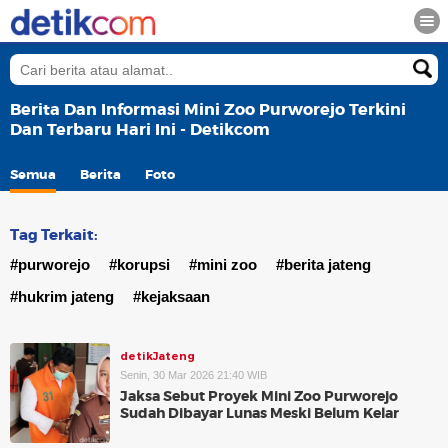
Berita Dan Informasi Mini Zoo Purworejo Terkini
Dan Terbaru Hari Ini - Detikcom
Semua
Berita
Foto
Tag Terkait:
#purworejo
#korupsi
#mini zoo
#berita jateng
#hukrim jateng
#kejaksaan
detikJateng
Senin, 30 Mar 2026 21:40 WIB
Jaksa Sebut Proyek Mini Zoo Purworejo
Sudah Dibayar Lunas Meski Belum Kelar