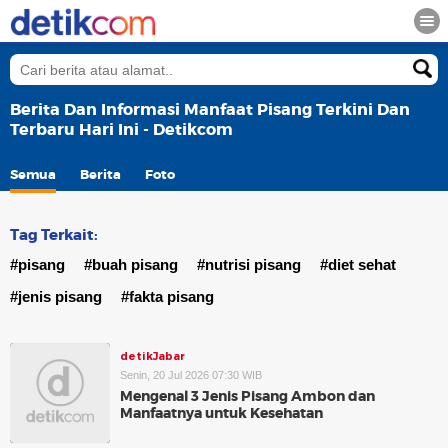
Berita Dan Informasi Manfaat Pisang Terkini Dan
Terbaru Hari Ini - Detikcom
Semua
Berita
Foto
Tag Terkait:
#pisang
#buah pisang
#nutrisi pisang
#diet sehat
#jenis pisang
#fakta pisang
detikJabar
Senin, 20 Jul 2026 07:30 WIB
Mengenal 3 Jenis Pisang Ambon dan
Manfaatnya untuk Kesehatan