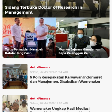
Sidang Terbuka Doctor of Research in
Management
Terus Permudah Nasabah
Momen Jajaran Manajemen
Kelola Uang Cash
Sapa Pelanggan Pelni
detikFinance
Selasa, 26 Mei 2026 20:54 WIB
5 Poin Kesepakatan Karyawan Indomaret
dan Manajemen, Disaksikan Wamenaker
detikFinance
Selasa, 26 Mei 2026 19:20 WIB
Wamenaker Ungkap Hasil Mediasi