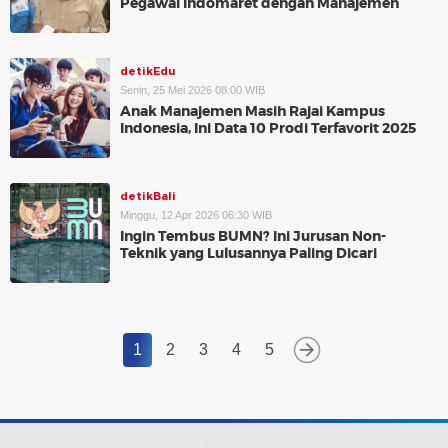
Pegawai Indomaret dengan Manajemen
detikEdu
Senin, 25 Mei 2026 08:00 WIB
Anak Manajemen Masih Rajai Kampus
Indonesia, Ini Data 10 Prodi Terfavorit 2025
detikBali
Minggu, 12 Apr 2026 06:30 WIB
Ingin Tembus BUMN? Ini Jurusan Non-
Teknik yang Lulusannya Paling Dicari
1
2
3
4
5