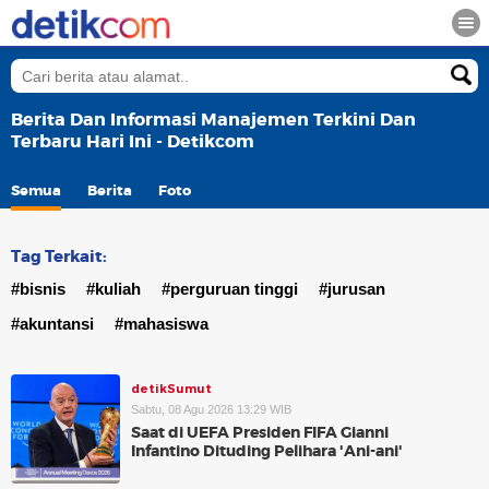
Berita Dan Informasi Manajemen Terkini Dan
Terbaru Hari Ini - Detikcom
Semua
Berita
Foto
Tag Terkait:
#bisnis
#kuliah
#perguruan tinggi
#jurusan
#akuntansi
#mahasiswa
detikSumut
Sabtu, 08 Agu 2026 13:29 WIB
Saat di UEFA Presiden FIFA Gianni
Infantino Dituding Pelihara 'Ani-ani'