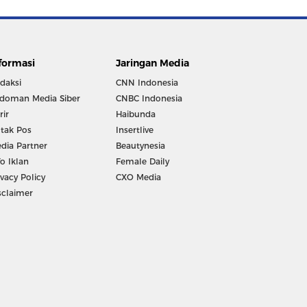
formasi
Jaringan Media
daksi
CNN Indonesia
doman Media Siber
CNBC Indonesia
rir
Haibunda
tak Pos
Insertlive
dia Partner
Beautynesia
fo Iklan
Female Daily
ivacy Policy
CXO Media
sclaimer