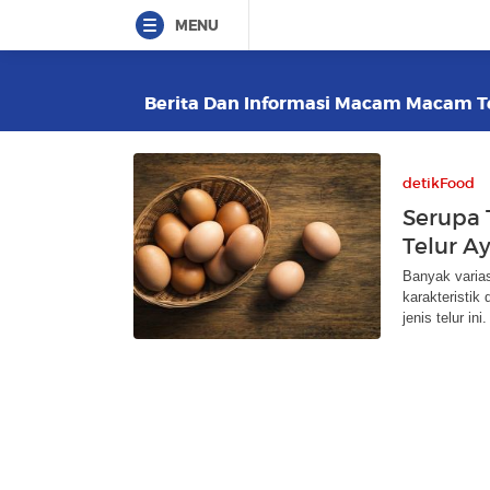
MENU
Berita Dan Informasi Macam Macam Tel
detikFood
Serupa 
Telur A
Banyak varias
karakteristik 
jenis telur ini.