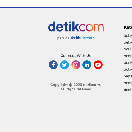
Kat
deti
part of
deti
deti
Connect With Us
deti
deti
deti
Sepa
deti
Copyright @ 2026 detikcom.
All right reserved
deti