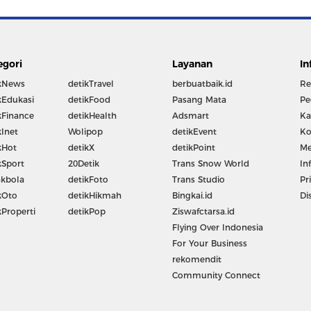
egori
Layanan
In
kNews
detikTravel
berbuatbaik.id
Re
kEdukasi
detikFood
Pasang Mata
Pe
kFinance
detikHealth
Adsmart
Ka
kInet
Wolipop
detikEvent
Ko
kHot
detikX
detikPoint
Me
kSport
20Detik
Trans Snow World
In
kbola
detikFoto
Trans Studio
Pr
kOto
detikHikmah
Bingkai.id
Di
kProperti
detikPop
Ziswafctarsa.id
Flying Over Indonesia
For Your Business
rekomendit
Community Connect