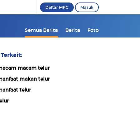
Daftar MPC
Masuk
Semua Berita
Berita
Foto
Terkait:
acam macam telur
anfaat makan telur
anfaat telur
elur