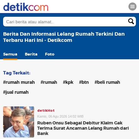
Berita Dan Informasi Lelang Rumah Terkini Dan
Terbaru Hari Ini - Detikcom
Semua
Berita
Foto
Tag Terkait:
#rumah murah
#rumah
#kpk
#btn
#beli rumah
#jual rumah
detikHot
Kamis, 06 Agu 2026 14:02 WIB
Ruben Onsu Sebagai Debitur Klaim Gak
Terima Surat Ancaman Lelang Rumah dari
Bank