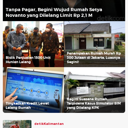
Tanpa Pagar, Begini Wujud Rumah Setya
Novanto yang Dilelang Limit Rp 2,1 M
Penampakan Rumah Murah Rp
Bidik Penjualan 1500 Unit
300 Jutaan di Jakarta, Luasnya
Hunian Lelang
Segini!
Begini Suasana Rumah
Tingkatkan Kredit Lewat
Terpidana Kasus Simulator SIM
Lelang Rumah
yang Dilelang KPK
detikKalimantan