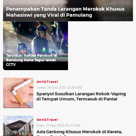
Penampakan Tanda Larangan Merokok Khusus
Mahasiswi yang Viral di Pamulang
Terciduk! Ketika Perokok di
Bandung Kena Tegur lewat
CCTV
detikTravel
Jumat, 26 Sep 2025 13:39 WIB
Spanyol Susulkan Larangan Rokok-Vaping
di Tempat Umum, Termasuk di Pantai
detikTravel
Rabu, 27 Agu 2025 05:29 WIB
Ada Gerbong Khusus Merokok di Kereta,