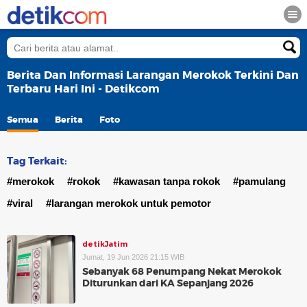
Berita Dan Informasi Larangan Merokok Terkini Dan
Terbaru Hari Ini - Detikcom
Semua
Berita
Foto
Tag Terkait:
#merokok
#rokok
#kawasan tanpa rokok
#pamulang
#viral
#larangan merokok untuk pemotor
detikJatim
Jumat, 19 Jun 2026 21:15 WIB
Sebanyak 68 Penumpang Nekat Merokok
Diturunkan dari KA Sepanjang 2026