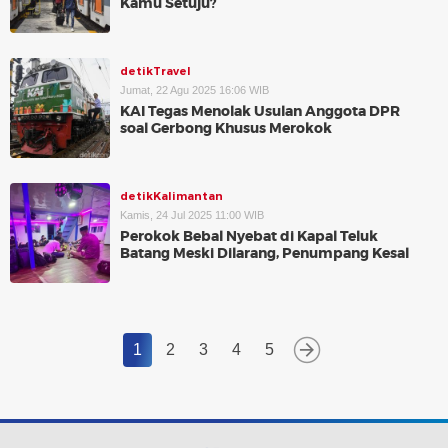
Kamu Setuju?
detikTravel
Jumat, 22 Agu 2025 16:06 WIB
KAI Tegas Menolak Usulan Anggota DPR
soal Gerbong Khusus Merokok
detikKalimantan
Kamis, 24 Jul 2025 11:00 WIB
Perokok Bebal Nyebat di Kapal Teluk
Batang Meski Dilarang, Penumpang Kesal
1
2
3
4
5