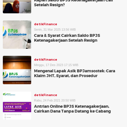
Kapan Saldo BPJS Ketenagakerjaan Cair
Setelah Resign?
detikFinance
Senin, 31 Mar 2025 13:56 WIB
Cara & Syarat Cairkan Saldo BPJS
Ketenagakerjaan Setelah Resign
detikFinance
Minggu, 17 Des 2023 17:15 WIB
Mengenal Lapak Asik BPJamsostek: Cara
Klaim JHT, Syarat, dan Prosedur
detikFinance
Rabu, 24 Feb 2021 20:50 WIB
Antrian Online BPJS Ketenagakerjaan,
Cairkan Dana Tanpa Datang ke Cabang