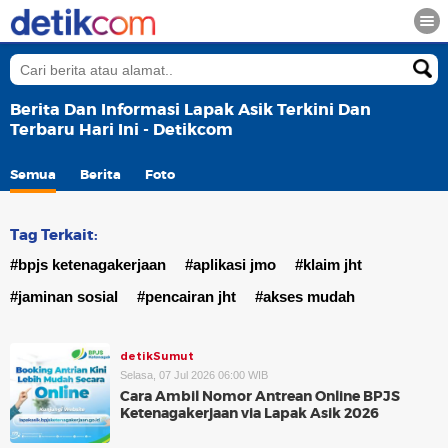
Berita Dan Informasi Lapak Asik Terkini Dan
Terbaru Hari Ini - Detikcom
Semua
Berita
Foto
Tag Terkait:
#bpjs ketenagakerjaan
#aplikasi jmo
#klaim jht
#jaminan sosial
#pencairan jht
#akses mudah
detikSumut
Selasa, 07 Jul 2026 06:00 WIB
Cara Ambil Nomor Antrean Online BPJS
Ketenagakerjaan via Lapak Asik 2026