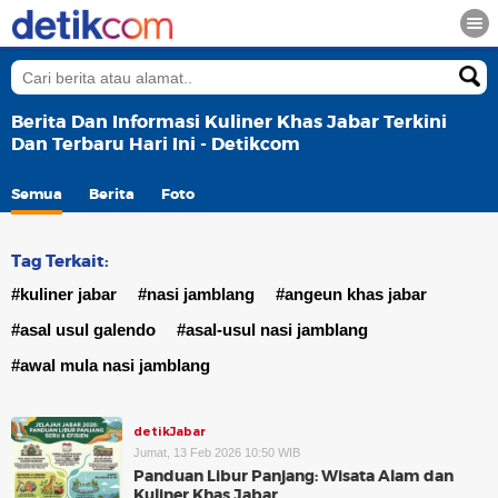
Berita Dan Informasi Kuliner Khas Jabar Terkini
Dan Terbaru Hari Ini - Detikcom
Semua
Berita
Foto
Tag Terkait:
#kuliner jabar
#nasi jamblang
#angeun khas jabar
#asal usul galendo
#asal-usul nasi jamblang
#awal mula nasi jamblang
detikJabar
Jumat, 13 Feb 2026 10:50 WIB
Panduan Libur Panjang: Wisata Alam dan
Kuliner Khas Jabar