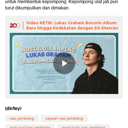
untuk membentuk kepompong. Kepompong ulat jati pun
turut dikumpulkan dan dimakan.
Video KETIK: Lukas Graham Bocorin Album
Baru hingga Kedekatan dengan Ed Sheeran
(dir/tey)
nasi jamblang
sejarah nasi jamblang
asal-usul nasi jamblang
awal mula nasi jamblang