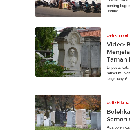
Tradisi ziara
penting bagi
untung.
detikTravel
Video: 
Menjela
Taman P
Di pusat kota
museum. Nama
lengkapnya!
detikHikma
Bolehka
Semen a
Apa boleh ku