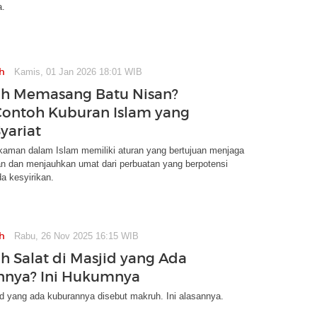
a.
h
Kamis, 01 Jan 2026 18:01 WIB
ah Memasang Batu Nisan?
Contoh Kuburan Islam yang
yariat
kaman dalam Islam memiliki aturan yang bertujuan menjaga
n dan menjauhkan umat dari perbuatan yang berpotensi
a kesyirikan.
h
Rabu, 26 Nov 2025 16:15 WIB
h Salat di Masjid yang Ada
nnya? Ini Hukumnya
id yang ada kuburannya disebut makruh. Ini alasannya.