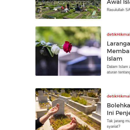
Awal Is
Rasulullah SA
detikHikma
Laranga
Memban
Islam
Dalam Islam 
aturan tenta
detikHikma
Bolehk
Ini Pen
Tak jarang m
syariat?