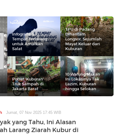
TPU di Padang
Infografis: 5
Dihantam
Tempat Terlarang
Longsor, Sejumlah
untuk Amalkan
Mayat Keluar dari
Salat
Kuburan
10 Warung Makan
Potret 'Kuburan'
Ini Lokasinya Tak
Truk Sampah di
Lazim, Kuburan
Jakarta Barat
hingga Selokan
h
Jumat, 07 Nov 2025 17:45 WIB
yak yang Tahu, Ini Alasan
lah Larang Ziarah Kubur di