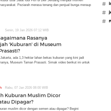
h kubur usai Salat Idul Fitri di Deli Serdang menjadi momen
#i
 masyarakat. Peziarah merasa tenang dan penjual bunga meraup
#j
#
Senin, 19 Jan 2026 07:12 WIB
Bagaimana Rasanya
jah 'Kuburan' di Museum
rasasti?
 Jakarta, ada 1,3 hektar lahan bekas kuburan yang kini jadi
nya, Museum Taman Prasasti. Simak video berikut ini untuk
h
Rabu, 07 Jan 2026 08:00 WIB
h Kuburan Muslim Dicor
tau Dipagar?
buran muslim dicor dengan semen atau dipagar? Begini