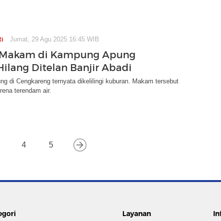
ti
Jumat, 29 Agu 2025 16:45 WIB
 Makam di Kampung Apung
Hilang Ditelan Banjir Abadi
 di Cengkareng ternyata dikelilingi kuburan. Makam tersebut
karena terendam air.
4
5
egori
Layanan
In