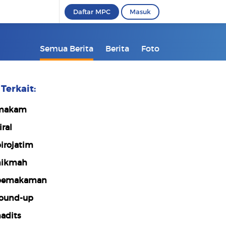
Daftar MPC
Masuk
Semua Berita
Berita
Foto
Terkait:
makam
iral
irojatim
hikmah
pemakaman
ound-up
adits