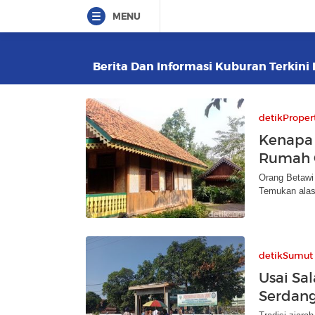
MENU
Berita Dan Informasi Kuburan Terkini 
detikProper
Kenapa
Rumah O
Orang Betawi
Temukan alasa
detikSumut
Usai Sal
Serdang