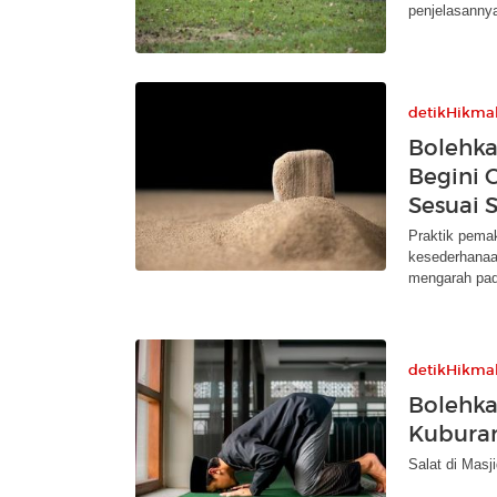
penjelasanny
detikHikma
Bolehk
Begini 
Sesuai S
Praktik pema
kesederhanaa
mengarah pad
detikHikma
Bolehka
Kubura
Salat di Masj