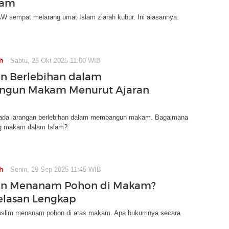
lam
W sempat melarang umat Islam ziarah kubur. Ini alasannya.
h
Sabtu, 25 Okt 2025 11:00 WIB
n Berlebihan dalam
gun Makam Menurut Ajaran
ada larangan berlebihan dalam membangun makam. Bagaimana
ng makam dalam Islam?
h
Senin, 29 Sep 2025 11:45 WIB
an Menanam Pohon di Makam?
jelasan Lengkap
uslim menanam pohon di atas makam. Apa hukumnya secara