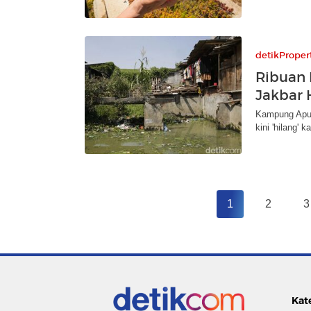
detikProper
Ribuan
Jakbar 
Kampung Apung
kini 'hilang' 
1
2
3
Kat