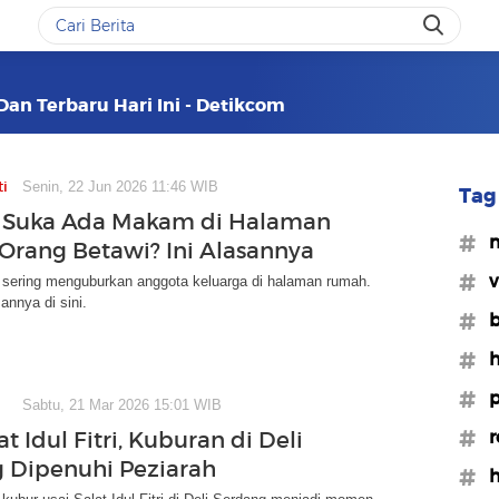
Dan Terbaru Hari Ini - Detikcom
ti
Senin, 22 Jun 2026 11:46 WIB
Tag 
 Suka Ada Makam di Halaman
#
rang Betawi? Ini Alasannya
#v
 sering menguburkan anggota keluarga di halaman rumah.
nnya di sini.
#b
#
#
Sabtu, 21 Mar 2026 15:01 WIB
#r
at Idul Fitri, Kuburan di Deli
 Dipenuhi Peziarah
#h