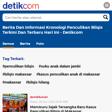
Berita Dan Informasi Kronologi Penculikan Bilqis
Terkini Dan Terbaru Hari Ini - Detikcom
Semua
Berita
Foto
Tag Terkait:
#penculikan bilqis
#suku anak dalam jambi
#bilqis makassar
#kasus penculikan anak di makassar
#makassar
#bilqis hilang
detikSulsel
Kamis, 20 Nov 2025 08:30 WIB
Memburu Jejak Tersangka Baru Kasus
Penculikan Bilqis di Makassar