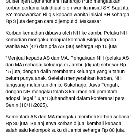
Sulsel Irjen Djuhandhani Rahardjo Puro mengatakan
korban pertama kali dijual oleh wanita inisial SY. Saat itu,
SY menawarkan Bilqis kepada wanita inisial SH seharga
Rp 3 juta dengan cara dijemput di Makassar.
Korban kemudian dibawa oleh NH ke Jambi. Pelaku NH
kemudian mengaku menjual kembali Bilqis kepada
wanita MA (42) dan pria AS (36) seharga Rp 15 juta.
"Menjual kepada AS dan MA. Pengakuan NH (pelaku AS
dan MA) sebagai keluarga di Jambi, (dijual) sebesar Rp
15 juta, dengan dalih membantu keluarga yang 9 tahun
belum punya anak. Setelah menyerahkan korban, NH
langsung melarikan diri ke Sukoharjo, Jawa Tengah,
dengan NH mengaku telah 3 kali menjadi perantara
adopsi ilegal," ujar Djuhandhani dalam konferensi pers,
Senin (10/11/2025).
Sementara AS dan MA mengaku membeli korban sebesar
Rp 30 juta. Selanjutnya korban dijual kembali kepada
salah satu kelompok suku di Jambi seharga Rp 80 juta.