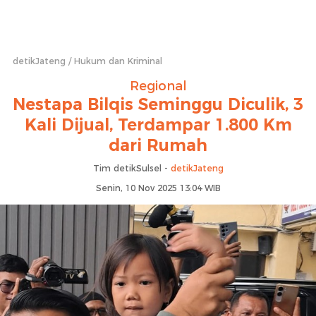
detikJateng
Hukum dan Kriminal
Regional
Nestapa Bilqis Seminggu Diculik, 3
Kali Dijual, Terdampar 1.800 Km
dari Rumah
Tim detikSulsel -
detikJateng
Senin, 10 Nov 2025 13:04 WIB