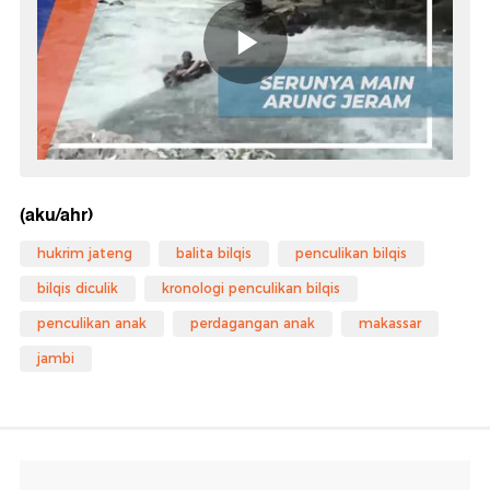
(aku/ahr)
hukrim jateng
balita bilqis
penculikan bilqis
bilqis diculik
kronologi penculikan bilqis
penculikan anak
perdagangan anak
makassar
jambi