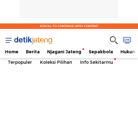
SCROLL TO CONTINUE WITH CONTENT
Home
Berita
Njagani Jateng
Sepakbola
Hukum 
Terpopuler
Koleksi Pilihan
Info Sekitarmu