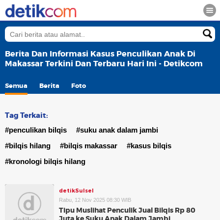
Berita Dan Informasi Kasus Penculikan Anak Di
Makassar Terkini Dan Terbaru Hari Ini - Detikcom
Semua
Berita
Foto
Tag Terkait:
#penculikan bilqis
#suku anak dalam jambi
#bilqis hilang
#bilqis makassar
#kasus bilqis
#kronologi bilqis hilang
detikSulsel
Rabu, 12 Nov 2025 08:30 WIB
Tipu Muslihat Penculik Jual Bilqis Rp 80
Juta ke Suku Anak Dalam Jambi