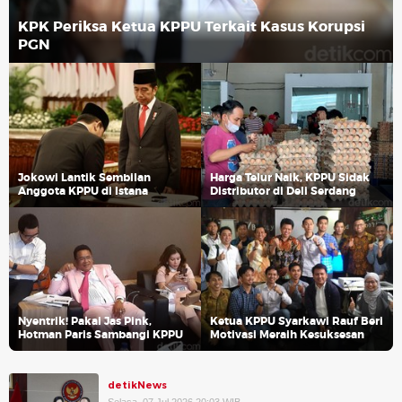
KPK Periksa Ketua KPPU Terkait Kasus Korupsi
PGN
Jokowi Lantik Sembilan
Harga Telur Naik, KPPU Sidak
Anggota KPPU di Istana
Distributor di Deli Serdang
Nyentrik! Pakai Jas Pink,
Ketua KPPU Syarkawi Rauf Beri
Hotman Paris Sambangi KPPU
Motivasi Meraih Kesuksesan
detikNews