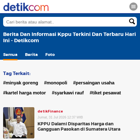
Berita Dan Informasi Kppu Terkini Dan Terbaru Hari
Ini - Detikcom
Semua
Berita
Foto
Tag Terkait:
#minyak goreng
#monopoli
#persaingan usaha
#kartel harga motor
#syarkawi rauf
#tiket pesawat
detikFinance
Jumat, 31 Jul 2026 12:37 WIB
KPPU Dalami Disparitas Harga dan
Gangguan Pasokan di Sumatera Utara