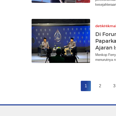
kesejahteraan
detikHikma
Di Foru
Paparka
Ajaran 
Menkop Ferry
menurutnya ni
1
2
3