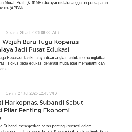
an Merah Putih (KDKMP) dibiayai melalui anggaran pendapatan
negara (APBN).
Selasa, 28 Jul 2026 09:00 WIB
 Wajah Baru Tugu Koperasi
laya Jadi Pusat Edukasi
 Tugu Koperasi Tasikmalaya dicanangkan untuk membangkitkan
rasi. Fokus pada edukasi generasi muda agar memahami dan
erasi.
Senin, 27 Jul 2026 12:45 WIB
ti Harkopnas, Subandi Sebut
i Pilar Penting Ekonomi
o
rjo Subandi menegaskan peran penting koperasi dalam
 daerah saat Harkopnas ke-79. Koperasi diharapkan tingkatkan