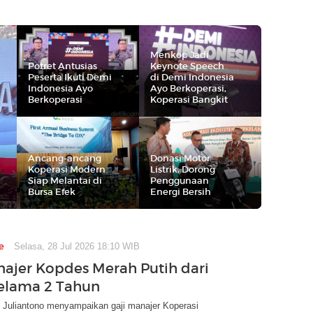
Menkop Jadi
Potret Antusias
Keynote Speech
Peserta Ikuti Demi
di Demi Indonesia
Indonesia Ayo
Ayo Berkoperasi,
Berkoperasi
Koperasi Bangkit
Ancang-ancang
Donasi Motor
Koperasi Modern
Listrik, Dorong
Siap Melantai di
Penggunaan
Bursa Efek
Energi Bersih
e
Selasa, 28 Jul 2026 18:10 WIB
najer Kopdes Merah Putih dari
elama 2 Tahun
 Juliantono menyampaikan gaji manajer Koperasi