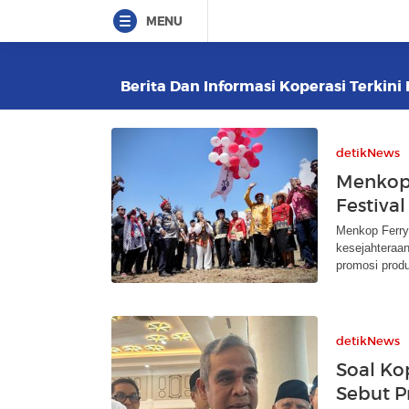
MENU
Berita Dan Informasi Koperasi Terkini 
detikNews
Menkop
Festiv
Menkop Ferry
kesejahteraa
promosi produ
detikNews
Soal Ko
Sebut P