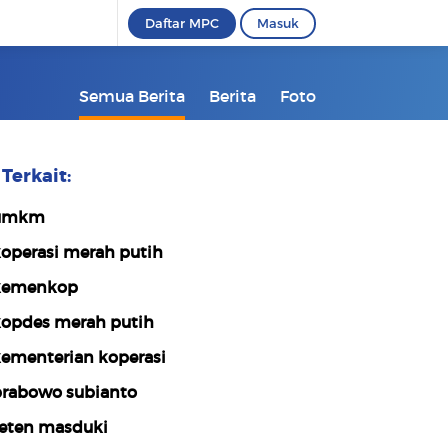
Daftar MPC
Masuk
Semua Berita
Berita
Foto
Terkait:
umkm
operasi merah putih
kemenkop
opdes merah putih
ementerian koperasi
rabowo subianto
eten masduki