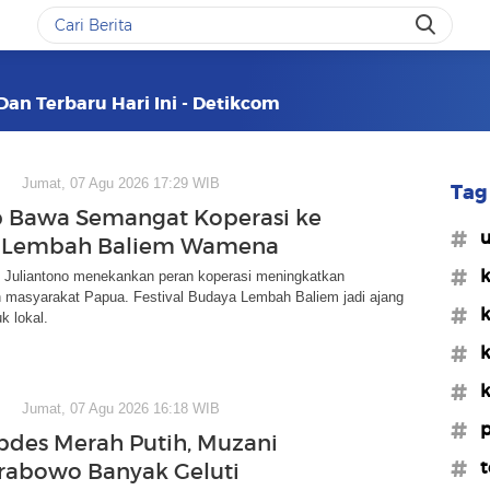
Dan Terbaru Hari Ini - Detikcom
Jumat, 07 Agu 2026 17:29 WIB
Tag 
 Bawa Semangat Koperasi ke
#
al Lembah Baliem Wamena
#k
 Juliantono menekankan peran koperasi meningkatkan
n masyarakat Papua. Festival Budaya Lembah Baliem jadi ajang
#
k lokal.
#k
#k
Jumat, 07 Agu 2026 16:18 WIB
#p
pdes Merah Putih, Muzani
#t
rabowo Banyak Geluti