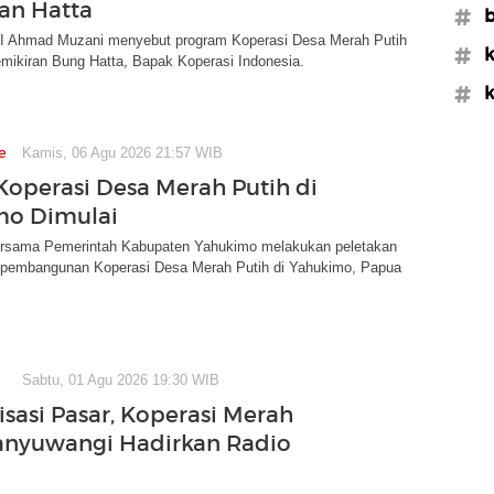
an Hatta
#b
 Ahmad Muzani menyebut program Koperasi Desa Merah Putih
#
pemikiran Bung Hatta, Bapak Koperasi Indonesia.
#k
e
Kamis, 06 Agu 2026 21:57 WIB
Koperasi Desa Merah Putih di
mo Dimulai
sama Pemerintah Kabupaten Yahukimo melakukan peletakan
 pembangunan Koperasi Desa Merah Putih di Yahukimo, Papua
Sabtu, 01 Agu 2026 19:30 WIB
sasi Pasar, Koperasi Merah
anyuwangi Hadirkan Radio