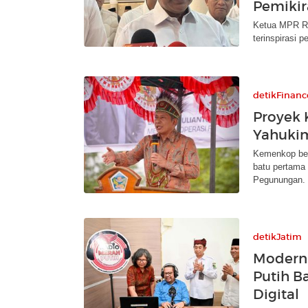
Pemikir
Ketua MPR RI
terinspirasi 
detikFinanc
Proyek 
Yahuki
Kemenkop ber
batu pertama
Pegunungan.
detikJatim
Moderni
Putih B
Digital