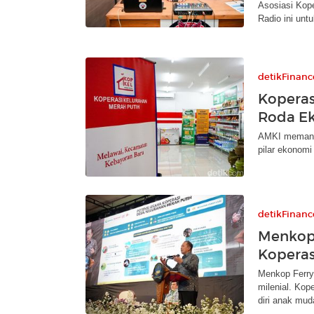
Asosiasi Kope
Radio ini untu
detikFinanc
Koperas
Roda E
AMKI memanda
pilar ekonom
detikFinanc
Menkop 
Koperas
Menkop Ferry
milenial. Kop
diri anak mud