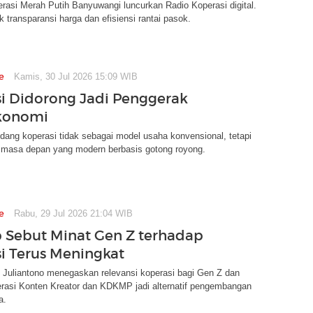
rasi Merah Putih Banyuwangi luncurkan Radio Koperasi digital.
k transparansi harga dan efisiensi rantai pasok.
e
Kamis, 30 Jul 2026 15:09 WIB
i Didorong Jadi Penggerak
konomi
ng koperasi tidak sebagai model usaha konvensional, tetapi
i masa depan yang modern berbasis gotong royong.
e
Rabu, 29 Jul 2026 21:04 WIB
Sebut Minat Gen Z terhadap
i Terus Meningkat
 Juliantono menegaskan relevansi koperasi bagi Gen Z dan
erasi Konten Kreator dan KDKMP jadi alternatif pengembangan
a.