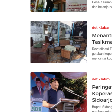
Desa/Kelurah
dan belanja 
detikJabar
Menanti
Tasikma
Revitalisasi
gerakan kope
mencintai kop
detikJatim
Peringa
Koperas
Sidoarj
Bupati Sidoa
perekonomian