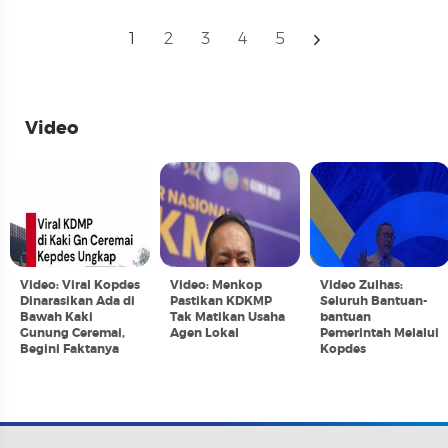
1
2
3
4
5
Video
Video: Viral Kopdes
Video: Menkop
Video Zulhas:
Dinarasikan Ada di
Pastikan KDKMP
Seluruh Bantuan-
Bawah Kaki
Tak Matikan Usaha
bantuan
Gunung Ceremai,
Agen Lokal
Pemerintah Melalui
Begini Faktanya
Kopdes