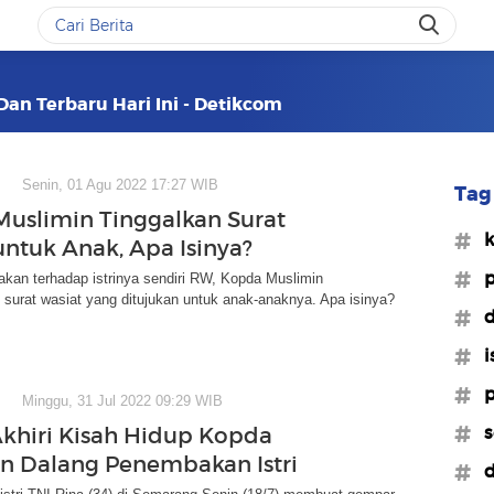
Dan Terbaru Hari Ini - Detikcom
Senin, 01 Agu 2022 17:27 WIB
Tag 
uslimin Tinggalkan Surat
#k
untuk Anak, Apa Isinya?
#p
kan terhadap istrinya sendiri RW, Kopda Muslimin
surat wasiat yang ditujukan untuk anak-anaknya. Apa isinya?
#d
#i
#p
Minggu, 31 Jul 2022 09:29 WIB
#s
khiri Kisah Hidup Kopda
n Dalang Penembakan Istri
#d