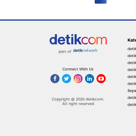
Kat
deti
part of
deti
deti
Connect With Us
deti
deti
deti
Sepa
deti
Copyright @ 2026 detikcom.
All right reserved
deti