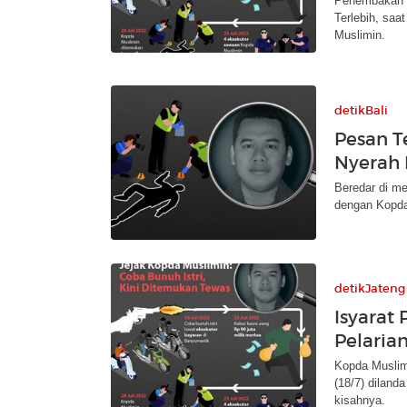
Penembakan i
Terlebih, saa
Muslimin.
detikBali
Pesan T
Nyerah 
Beredar di me
dengan Kopda 
detikJateng
Isyarat
Pelaria
Kopda Muslim
(18/7) diland
kisahnya.