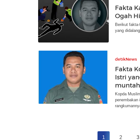
Fakta K
Ogah Hi
Berikut fakt
yang didalang
detikNews
Fakta 
Istri y
muntah
Kopda Muslimi
penembakan is
rangkumannya
1
2
3