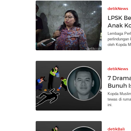
detikNews
LPSK Be
Anak K
Lembaga Perl
perlindungan 
oleh Kopda M
detikNews
7 Drama
Bunuh I
Kopda Muslim
tewas di rum
ini.
detikBali