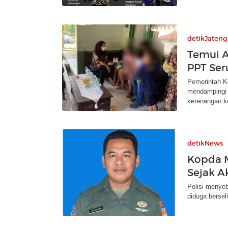
detikJateng
Temui A
PPT Ser
Pemerintah K
mendampingi 
ketenangan k
detikNews
Kopda M
Sejak A
Polisi menye
diduga bersel