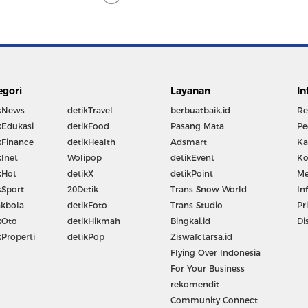
egori
Layanan
In
kNews
detikTravel
berbuatbaik.id
Re
kEdukasi
detikFood
Pasang Mata
Pe
kFinance
detikHealth
Adsmart
Ka
kInet
Wolipop
detikEvent
Ko
kHot
detikX
detikPoint
Me
kSport
20Detik
Trans Snow World
In
kbola
detikFoto
Trans Studio
Pr
kOto
detikHikmah
Bingkai.id
Di
kProperti
detikPop
Ziswafctarsa.id
Flying Over Indonesia
For Your Business
rekomendit
Community Connect