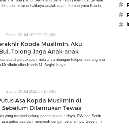
stri TNI Rina (34) di Semarang Senin (18/7) membuat gempar.
#p
t diketahui aktor di baliknya adalah suami korban yaitu Kopda
#p
#i
Sabtu, 30 Jul 2022 09:58 WIB
erakhir Kopda Muslimin: Aku
Bul, Tolong Jaga Anak-anak
dia sosial percakapan melalui sambungan telepon seorang pria
Muslimin alias Kopda M. Begini isinya.
Sabtu, 30 Jul 2022 07:15 WIB
 Putus Asa Kopda Muslimin di
n Sebelum Ditemukan Tewas
in yang menjadi dalang penembakan istrinya, RW hari Senin
a rasa putus asa dan menyerah dengan pelariannya. Seperti ini