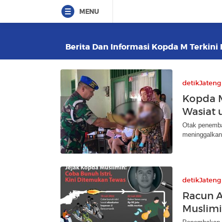
MENU
Berita Dan Informasi Kopda M Terkini 
detikJateng
Kopda M
Wasiat 
Otak penemba
meninggalkan 
detikJateng
Racun A
Muslimi