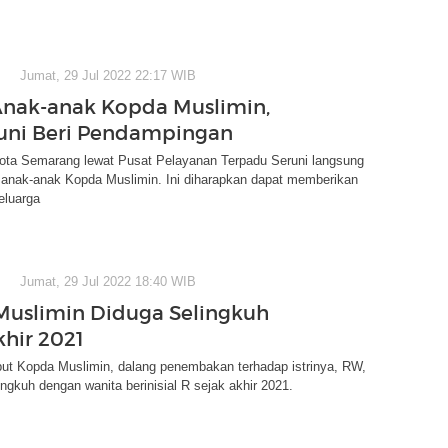
Jumat, 29 Jul 2022 22:17 WIB
nak-anak Kopda Muslimin,
uni Beri Pendampingan
ota Semarang lewat Pusat Pelayanan Terpadu Seruni langsung
anak-anak Kopda Muslimin. Ini diharapkan dapat memberikan
eluarga
Jumat, 29 Jul 2022 18:40 WIB
uslimin Diduga Selingkuh
khir 2021
but Kopda Muslimin, dalang penembakan terhadap istrinya, RW,
ingkuh dengan wanita berinisial R sejak akhir 2021.