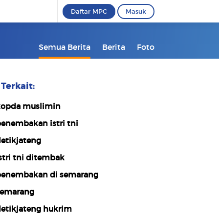
Daftar MPC
Masuk
Semua Berita
Berita
Foto
Terkait:
opda muslimin
enembakan istri tni
etikjateng
stri tni ditembak
enembakan di semarang
emarang
etikjateng hukrim