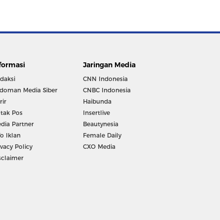
formasi
Jaringan Media
daksi
CNN Indonesia
doman Media Siber
CNBC Indonesia
rir
Haibunda
tak Pos
Insertlive
dia Partner
Beautynesia
fo Iklan
Female Daily
ivacy Policy
CXO Media
sclaimer