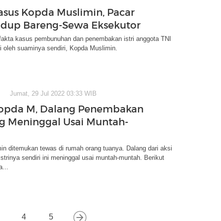
asus Kopda Muslimin, Pacar
dup Bareng-Sewa Eksekutor
a-fakta kasus pembunuhan dan penembakan istri anggota TNI
i oleh suaminya sendiri, Kopda Muslimin.
Jumat, 29 Jul 2022 03:33 WIB
Kopda M, Dalang Penembakan
ang Meninggal Usai Muntah-
n ditemukan tewas di rumah orang tuanya. Dalang dari aksi
trinya sendiri ini meninggal usai muntah-muntah. Berikut
...
4
5