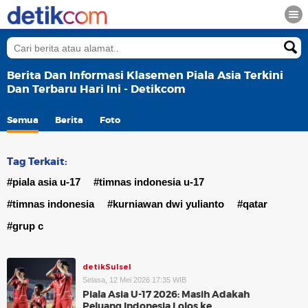
Berita Dan Informasi Klasemen Piala Asia Terkini
Dan Terbaru Hari Ini - Detikcom
Semua
Berita
Foto
Tag Terkait:
#piala asia u-17
#timnas indonesia u-17
#timnas indonesia
#kurniawan dwi yulianto
#qatar
#grup c
detikSulsel
Selasa, 12 Mei 2026 17:35 WIB
Piala Asia U-17 2026: Masih Adakah
Peluang Indonesia Lolos ke