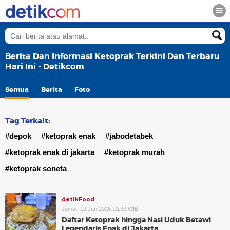
Berita Dan Informasi Ketoprak Terkini Dan Terbaru
Hari Ini - Detikcom
Semua
Berita
Foto
Tag Terkait:
#depok
#ketoprak enak
#jabodetabek
#ketoprak enak di jakarta
#ketoprak murah
#ketoprak soneta
detikFood
Jumat, 19 Jun 2026 10:30 WIB
Daftar Ketoprak hingga Nasi Uduk Betawi
Legendaris Enak di Jakarta