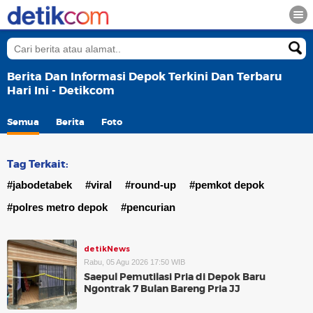
Berita Dan Informasi Depok Terkini Dan Terbaru
Hari Ini - Detikcom
Semua
Berita
Foto
Tag Terkait:
#jabodetabek
#viral
#round-up
#pemkot depok
#polres metro depok
#pencurian
detikNews
Rabu, 05 Agu 2026 17:50 WIB
Saepul Pemutilasi Pria di Depok Baru
Ngontrak 7 Bulan Bareng Pria JJ