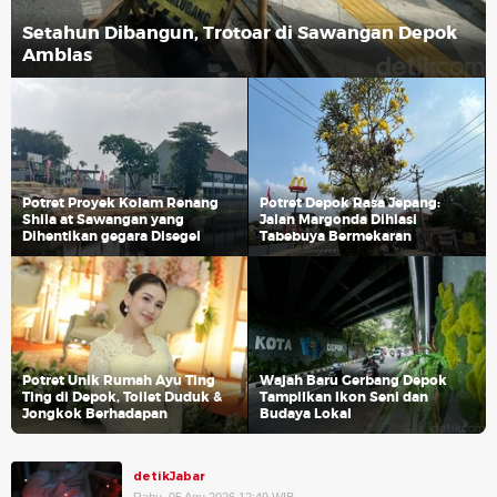
Setahun Dibangun, Trotoar di Sawangan Depok
Amblas
Potret Proyek Kolam Renang
Potret Depok Rasa Jepang:
Shila at Sawangan yang
Jalan Margonda Dihiasi
Dihentikan gegara Disegel
Tabebuya Bermekaran
Potret Unik Rumah Ayu Ting
Wajah Baru Gerbang Depok
Ting di Depok, Toilet Duduk &
Tampilkan Ikon Seni dan
Jongkok Berhadapan
Budaya Lokal
detikJabar