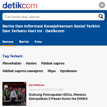
Berita Dan Informasi Kesejahteraan Sosial Terkini
Dan Terbaru Hari Ini - Detikcom
Semua
Berita
Foto
Tag Terkait:
#kesehatan
#anies
#debat capres
#debat capres-cawapres
#kpu
#prabowo
detikNews
Jumat, 24 Jul 2026 20:11 WIB
Dukung Pencapaian SDGs, Mensos
Sampaikan 5 Pesan Kunci ke DNIKS