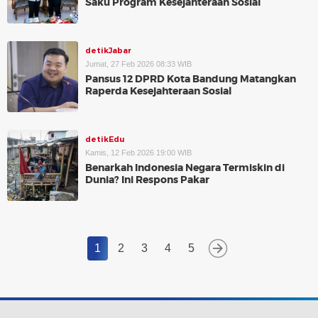
Saku Program Kesejahteraan Sosial
detikJabar
Jumat, 27 Feb 2026 08:33 WIB
Pansus 12 DPRD Kota Bandung Matangkan
Raperda Kesejahteraan Sosial
detikEdu
Kamis, 12 Feb 2026 19:00 WIB
Benarkah Indonesia Negara Termiskin di
Dunia? Ini Respons Pakar
1
2
3
4
5