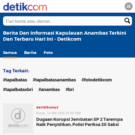
Berita Dan Informasi Kepulauan Anambas Terkini
Dan Terbaru Hari Ini - Detikcom
Semua
Berita
Foto
Tag Terkait:
#tapalbatas
#tapalbatasanambas
#fotodetikcom
#tapalbatasbri
#anambas
#bri
detikSumut
Kamis, 14 Mei 2026 20:00 WIB
Dugaan Korupsi Jembatan SP 2 Tarempa
Naik Penyidikan, Polisi Periksa 20 Saksi