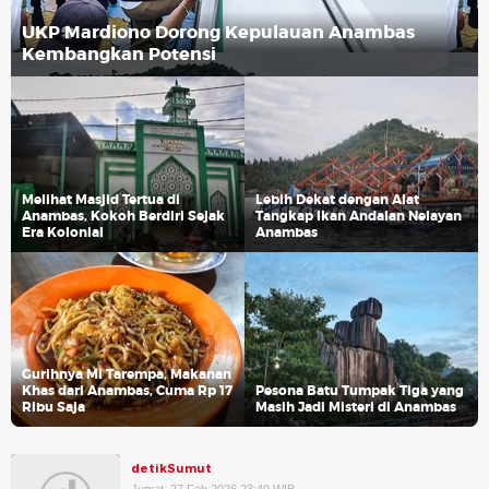
UKP Mardiono Dorong Kepulauan Anambas
Kembangkan Potensi
Melihat Masjid Tertua di
Lebih Dekat dengan Alat
Anambas, Kokoh Berdiri Sejak
Tangkap Ikan Andalan Nelayan
Era Kolonial
Anambas
Gurihnya Mi Tarempa, Makanan
Khas dari Anambas, Cuma Rp 17
Pesona Batu Tumpak Tiga yang
Ribu Saja
Masih Jadi Misteri di Anambas
detikSumut