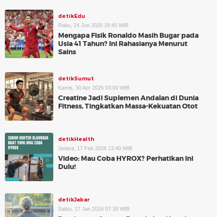
detikEdu
Rabu, 24 Jun 2026 18:45 WIB
Mengapa Fisik Ronaldo Masih Bugar pada
Usia 41 Tahun? Ini Rahasianya Menurut
Sains
detikSumut
Kamis, 30 Apr 2026 03:00 WIB
Creatine Jadi Suplemen Andalan di Dunia
Fitness, Tingkatkan Massa-Kekuatan Otot
detikHealth
Selasa, 17 Feb 2026 13:40 WIB
Video: Mau Coba HYROX? Perhatikan Ini
Dulu!
detikJabar
Sabtu, 17 Jan 2026 07:30 WIB