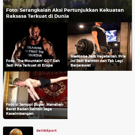
Foto: Serangkaian Aksi Pertunjukkan Kekuatan
Raksasa Terkuat di Dunia
Mencoba Jadi Vegetarian, Pria
Foto: 'The Mountain' GOT Sah
Ini Jadi Berotot dan Tak Lagi
Jadi Pria Terkuat di Eropa
Berjerawat
Foto si Jempol Super, Menahan
Berat Badan Sambil Jaga
Keseimbangan
detikSport