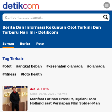
Berita Dan Informasi Kekuatan Otot Terkini Dan
Terbaru Hari Ini - Detikcom
Semua
Berita
Foto
Tag Terkait:
#otot
#angkat beban
#kesehatan olahraga
#olahraga
#fitness
#foto health
detikHealth
Kamis, 06 Agu 2026 07:05 WIB
Manfaat Latihan CrossFit, Dijalani Tom
Holland saat Persiapan Film Spider-Man