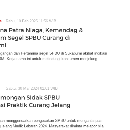
e
Rabu, 19 Feb 2025 11:56 WIB
na Patra Niaga, Kemendag &
im Segel SPBU Curang di
mi
agangan dan Pertamina segel SPBU di Sukabumi akibat indikasi
BM. Kerja sama ini untuk melindungi konsumen menjelang
Sabtu, 30 Mar 2024 01:01 WIB
Lamongan Sidak SPBU
asi Praktik Curang Jelang
n
gan menggencarkan pengecekan SPBU untuk mengantisipasi
g jelang Mudik Lebaran 2024. Masyarakat diminta melapor bila