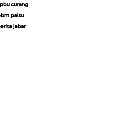
pbu curang
bm palsu
erita jabar