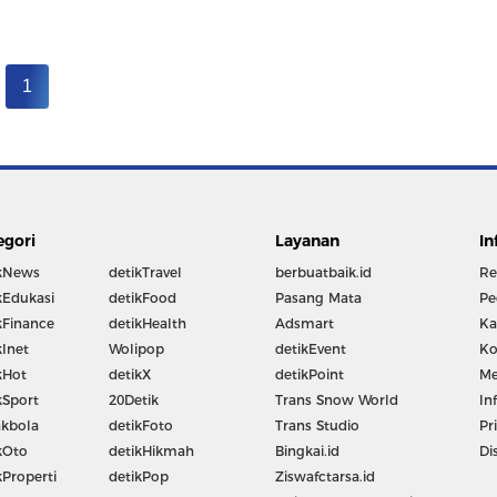
1
egori
Layanan
In
kNews
detikTravel
berbuatbaik.id
Re
kEdukasi
detikFood
Pasang Mata
Pe
kFinance
detikHealth
Adsmart
Ka
kInet
Wolipop
detikEvent
Ko
kHot
detikX
detikPoint
Me
kSport
20Detik
Trans Snow World
In
kbola
detikFoto
Trans Studio
Pr
kOto
detikHikmah
Bingkai.id
Di
kProperti
detikPop
Ziswafctarsa.id