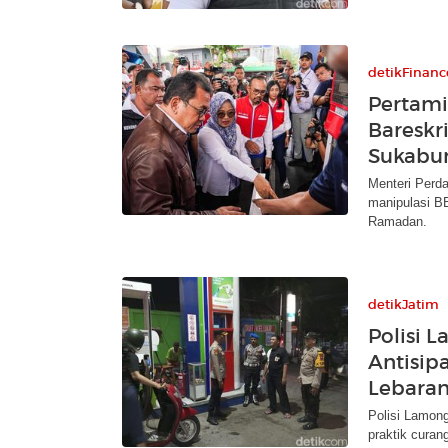
detikFinanc
Pertami
Bareskr
Sukabu
Menteri Perd
manipulasi B
Ramadan.
detikJatim
Polisi 
Antisip
Lebara
Polisi Lamon
praktik curan