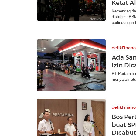
Ketat A
Kemendag dan
distribusi BB
perlindungan
detikFinanc
Ada San
Izin Di
PT Pertamina
menyalahi atu
detikFinanc
Bos Per
buat SP
Dicabut