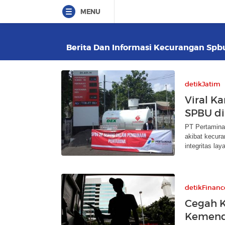
MENU
Berita Dan Informasi Kecurangan Spbu 
detikJatim
Viral K
SPBU di
PT Pertamina
akibat kecur
integritas lay
detikFinanc
Cegah K
Kemend