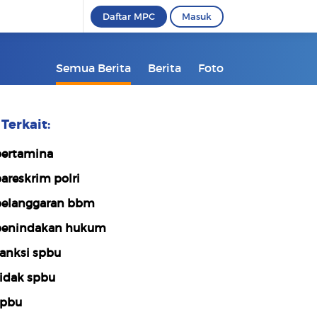
Daftar MPC
Masuk
Semua Berita
Berita
Foto
Terkait:
ertamina
areskrim polri
elanggaran bbm
enindakan hukum
anksi spbu
idak spbu
pbu