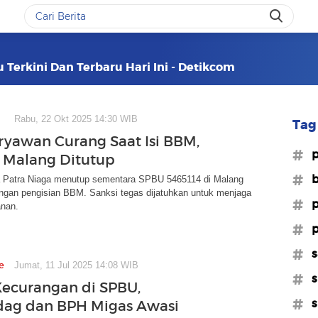
Terkini Dan Terbaru Hari Ini - Detikcom
Rabu, 22 Okt 2025 14:30 WIB
Tag 
aryawan Curang Saat Isi BBM,
#p
 Malang Ditutup
#b
 Patra Niaga menutup sementara SPBU 5465114 di Malang
angan pengisian BBM. Sanksi tegas dijatuhkan untuk menjaga
#p
anan.
#p
#s
e
Jumat, 11 Jul 2025 14:08 WIB
#s
ecurangan di SPBU,
#s
ag dan BPH Migas Awasi