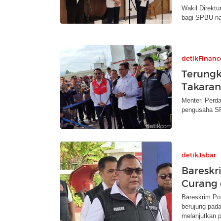
Wakil Direkt
bagi SPBU nak
detikFinanc
Terungk
Takara
Menteri Perd
pengusaha SP
detikJabar
Bareskr
Curang 
Bareskrim Po
berujung pad
melanjutkan p