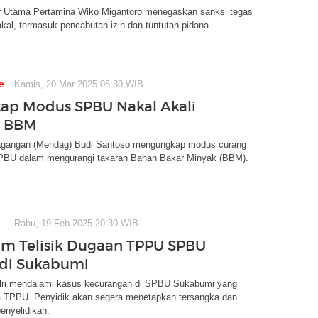
ur Utama Pertamina Wiko Migantoro menegaskan sanksi tegas
al, termasuk pencabutan izin dan tuntutan pidana.
e
Kamis, 20 Mar 2025 08:30 WIB
ap Modus SPBU Nakal Akali
n BBM
agangan (Mendag) Budi Santoso mengungkap modus curang
BU dalam mengurangi takaran Bahan Bakar Minyak (BBM).
Rabu, 19 Feb 2025 20:30 WIB
im Telisik Dugaan TPPU SPBU
di Sukabumi
lri mendalami kasus kecurangan di SPBU Sukabumi yang
a TPPU. Penyidik akan segera menetapkan tersangka dan
enyelidikan.