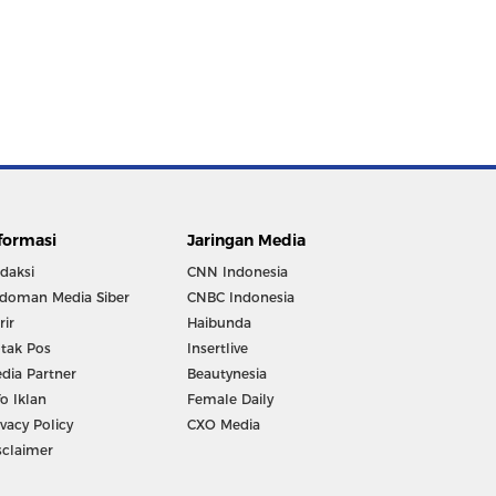
formasi
Jaringan Media
daksi
CNN Indonesia
doman Media Siber
CNBC Indonesia
rir
Haibunda
tak Pos
Insertlive
dia Partner
Beautynesia
fo Iklan
Female Daily
ivacy Policy
CXO Media
sclaimer