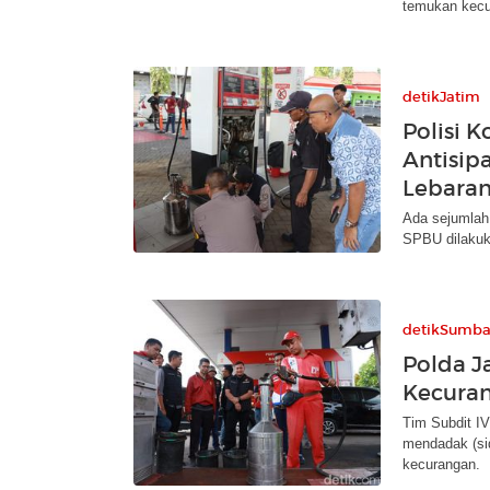
temukan kecu
detikJatim
Polisi K
Antisip
Lebara
Ada sejumlah
SPBU dilakuk
detikSumba
Polda J
Kecuran
Tim Subdit IV
mendadak (si
kecurangan.