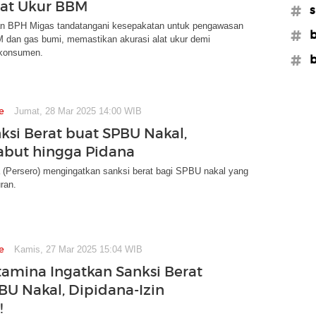
lat Ukur BBM
#s
 BPH Migas tandatangani kesepakatan untuk pengawasan
#b
M dan gas bumi, memastikan akurasi alat ukur demi
 konsumen.
#b
e
Jumat, 28 Mar 2025 14:00 WIB
ksi Berat buat SPBU Nakal,
cabut hingga Pidana
 (Persero) mengingatkan sanksi berat bagi SPBU nakal yang
ran.
e
Kamis, 27 Mar 2025 15:04 WIB
tamina Ingatkan Sanksi Berat
BU Nakal, Dipidana-Izin
!