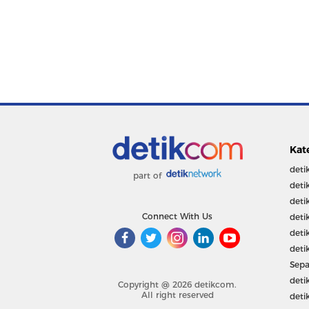
Kat
deti
part of
deti
deti
Connect With Us
deti
deti
deti
Sepa
deti
Copyright @ 2026 detikcom.
All right reserved
deti