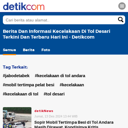
Berita Dan Informasi Kecelakaan Di Tol Desari
Terkini Dan Terbaru Hari Ini - Detikcom
Semua
Berita
Foto
Tag Terkait:
#jabodetabek
#kecelakaan di tol andara
#mobil tertimpa pelat besi
#kecelakaan
#kecelakaan di tol
#tol desari
detikNews
Jumat, 13 Des 2024 13:44 WIB
Sopir Mobil Tertimpa Besi di Tol Andara
Masih Dirawat, Kondisinya Kritis