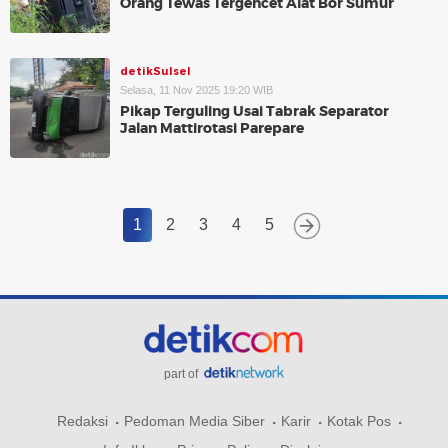
Orang Tewas Tergencet Alat Bor Sumur
detikSulsel
Selasa, 11 Nov 2025 19:20 WIB
Pikap Terguling Usai Tabrak Separator
Jalan Mattirotasi Parepare
1
2
3
4
5
part of
Redaksi
Pedoman Media Siber
Karir
Kotak Pos