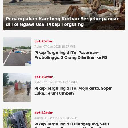
Penampakan Kambing Kurban Bergelimpangan
di Tol Ngawi Usai Pikap Terguling
detikJatim
Rabu, 07 Jan 2026 18:17 WIB
Pikap Terguling di Tol Pasuruan-
Probolinggo, 2 Orang Dilarikan ke RS
detikJatim
Sabtu, 20 Des 2025 15:10 WIB
Pikap Terguling di Tol Mojokerto, Sopir
Luka, Telur Tumpah
detikJatim
Kamis, 11 Des 2025 19:45 WIB
Pikap Terguling di Tulungagung, Satu