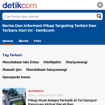
Berita Dan Informasi Pikap Terguling Terkini Dan
Terbaru Hari Ini - Detikcom
Semua
Berita
Foto
Tag Terkait:
#kecelakaan lalu lintas
#detikjatim
#banyuwangi
#kawah ijen
#kecelakaan banyuwangi
#pesepeda tewas
detikJatim
Senin, 23 Mar 2026 16:40 WIB
Pikap Muat Kelapa Terbalik di Tol Gempol-
Pasuruan Akibat Pecah Ban