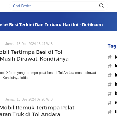
lat Besi Terkini Dan Terbaru Hari Ini - Detikcom
Jumat, 13 Des 2024 13:44 WIB
Tag 
bil Tertimpa Besi di Tol
#j
Masih Dirawat, Kondisinya
#k
il Xforce yang tertimpa pelat besi di Tol Andara masih dirawat
#k
. Kondisinya kritis.
#k
#k
Jumat, 13 Des 2024 07:20 WIB
#r
 Mobil Remuk Tertimpa Pelat
#t
atan Truk di Tol Andara