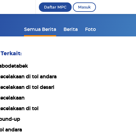
Daftar MPC
Masuk
Semua Berita
Berita
Foto
Terkait:
abodetabek
ecelakaan di tol andara
ecelakaan di tol desari
ecelakaan
ecelakaan di tol
ound-up
ol andara