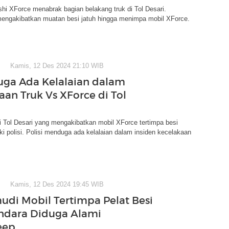
shi XForce menabrak bagian belakang truk di Tol Desari.
engakibatkan muatan besi jatuh hingga menimpa mobil XForce.
Kamis, 12 Des 2024 21:10 WIB
Duga Ada Kelalaian dalam
aan Truk Vs XForce di Tol
 Tol Desari yang mengakibatkan mobil XForce tertimpa besi
iki polisi. Polisi menduga ada kelalaian dalam insiden kecelakaan
Kamis, 12 Des 2024 19:45 WIB
di Mobil Tertimpa Pelat Besi
Andara Diduga Alami
eep