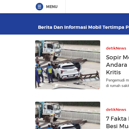
MENU
Berita Dan Informasi Mobil Tertimpa Pe
detikNews
Sopir Mo
Andara 
Kritis
Pengemudi mob
di rumah sakit
detikNews
7 Fakta
Besi Mu