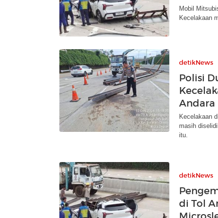
Mobil Mitsubi
Kecelakaan m
detikNews
Polisi 
Kecelak
Andara
Kecelakaan di
masih diselid
itu.
detikNews
Pengemu
di Tol 
Microsl