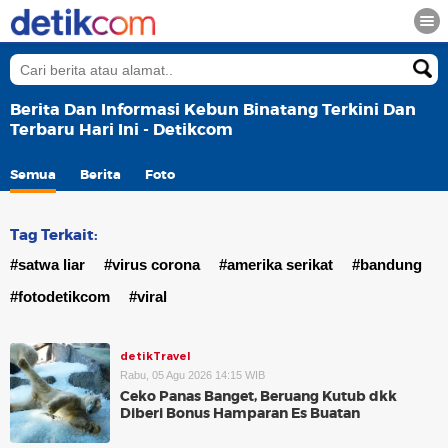
Berita Dan Informasi Kebun Binatang Terkini Dan
Terbaru Hari Ini - Detikcom
Semua
Berita
Foto
Tag Terkait:
#satwa liar
#virus corona
#amerika serikat
#bandung
#fotodetikcom
#viral
detikTravel
Rabu, 05 Agu 2026 14:15 WIB
Ceko Panas Banget, Beruang Kutub dkk
Diberi Bonus Hamparan Es Buatan