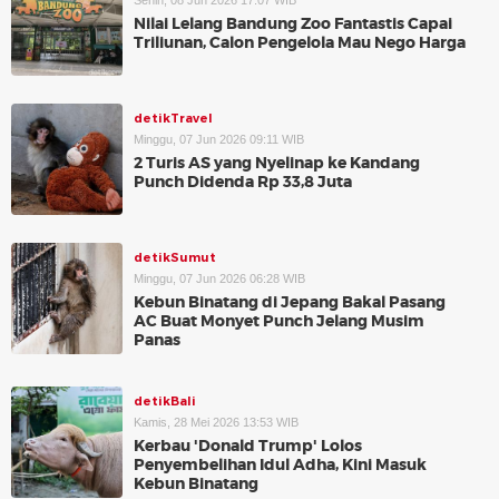
Senin, 08 Jun 2026 17:07 WIB
Nilai Lelang Bandung Zoo Fantastis Capai
Triliunan, Calon Pengelola Mau Nego Harga
detikTravel
Minggu, 07 Jun 2026 09:11 WIB
2 Turis AS yang Nyelinap ke Kandang
Punch Didenda Rp 33,8 Juta
detikSumut
Minggu, 07 Jun 2026 06:28 WIB
Kebun Binatang di Jepang Bakal Pasang
AC Buat Monyet Punch Jelang Musim
Panas
detikBali
Kamis, 28 Mei 2026 13:53 WIB
Kerbau 'Donald Trump' Lolos
Penyembelihan Idul Adha, Kini Masuk
Kebun Binatang