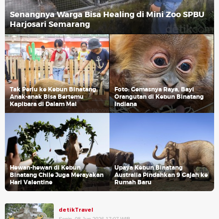
Senangnya Warga Bisa Healing di Mini Zoo SPBU
Harjosari Semarang
Tak Perlu ke Kebun Binatang,
Foto: Gemasnya Raya, Bayi
Anak-anak Bisa Bertemu
Orangutan di Kebun Binatang
Kapibara di Dalam Mal
Indiana
Hewan-hewan di Kebun
Upaya Kebun Binatang
Binatang Chile Juga Merayakan
Australia Pindahkan 9 Gajah ke
Hari Valentine
Rumah Baru
detikTravel