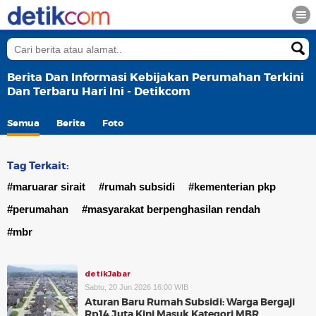
Berita Dan Informasi Kebijakan Perumahan Terkini
Dan Terbaru Hari Ini - Detikcom
Semua
Berita
Foto
Tag Terkait:
#maruarar sirait
#rumah subsidi
#kementerian pkp
#perumahan
#masyarakat berpenghasilan rendah
#mbr
detikJabar
Sabtu, 20 Jun 2026 16:00 WIB
Aturan Baru Rumah Subsidi: Warga Bergaji
Rp14 Juta Kini Masuk Kategori MBR