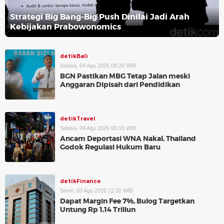
Strategi Big Bang-Big Push Dinilai Jadi Arah
Kebijakan Prabowonomics
detikBali
Selasa, 04 Agu 2026 09:29 WIB
BGN Pastikan MBG Tetap Jalan meski
Anggaran Dipisah dari Pendidikan
detikTravel
Selasa, 04 Agu 2026 09:15 WIB
Ancam Deportasi WNA Nakal, Thailand
Godok Regulasi Hukum Baru
detikFinance
Senin, 03 Agu 2026 22:32 WIB
Dapat Margin Fee 7%, Bulog Targetkan
Untung Rp 1,14 Triliun