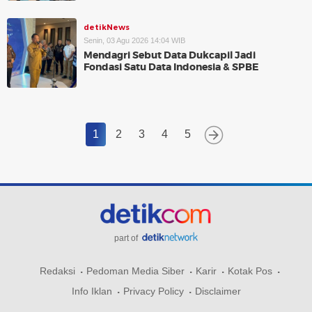
detikNews
Senin, 03 Agu 2026 14:04 WIB
Mendagri Sebut Data Dukcapil Jadi
Fondasi Satu Data Indonesia & SPBE
1
2
3
4
5
part of
Redaksi
Pedoman Media Siber
Karir
Kotak Pos
Info Iklan
Privacy Policy
Disclaimer