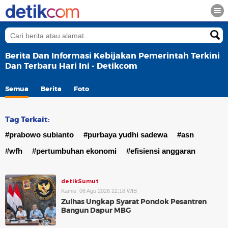
Berita Dan Informasi Kebijakan Pemerintah Terkini
Dan Terbaru Hari Ini - Detikcom
Semua
Berita
Foto
Tag Terkait:
#prabowo subianto
#purbaya yudhi sadewa
#asn
#wfh
#pertumbuhan ekonomi
#efisiensi anggaran
detikSumut
Kamis, 06 Agu 2026 22:18 WIB
Zulhas Ungkap Syarat Pondok Pesantren
Bangun Dapur MBG