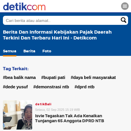
Berita Dan Informasi Kebijakan Pajak Daerah
Terkini Dan Terbaru Hari Ini - Detikcom
Semua
Berita
Foto
Tag Terkait:
#bea balik nama
#bupati pati
#daya beli masyarakat
#dede yusuf
#demonstrasi ntb
#dprd ntb
detikBali
Selasa, 02 Sep 2025 15:19 WIB
Isvie Tegaskan Tak Ada Kenaikan
Tunjangan 65 Anggota DPRD NTB