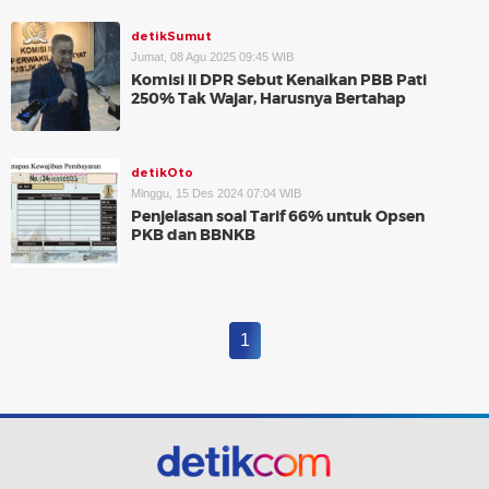
detikSumut
Jumat, 08 Agu 2025 09:45 WIB
Komisi II DPR Sebut Kenaikan PBB Pati
250% Tak Wajar, Harusnya Bertahap
detikOto
Minggu, 15 Des 2024 07:04 WIB
Penjelasan soal Tarif 66% untuk Opsen
PKB dan BBNKB
1