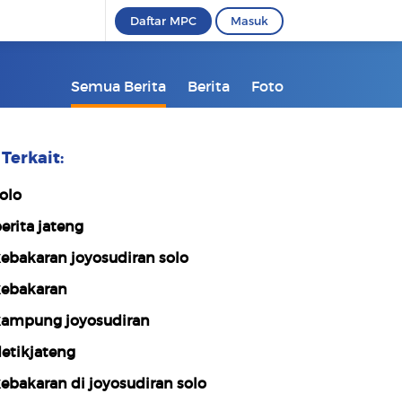
Daftar MPC
Masuk
Semua Berita
Berita
Foto
Terkait:
olo
erita jateng
ebakaran joyosudiran solo
ebakaran
ampung joyosudiran
etikjateng
ebakaran di joyosudiran solo