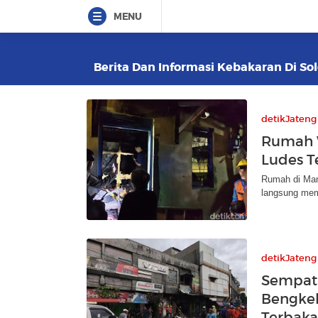
MENU
Berita Dan Informasi Kebakaran Di Sol
detikJateng
Rumah 
Ludes T
Rumah di Man
langsung mem
detikJateng
Sempat
Bengkel
Terbaka