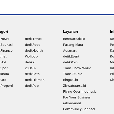
egori
Layanan
In
kNews
detikTravel
berbuatbaik.id
Re
kEdukasi
detikFood
Pasang Mata
Pe
kFinance
detikHealth
Adsmart
Ka
kInet
Wolipop
detikEvent
Ko
kHot
detikX
detikPoint
Me
kSport
20Detik
Trans Snow World
In
kbola
detikFoto
Trans Studio
Pr
kOto
detikHikmah
Bingkai.id
Di
kProperti
detikPop
Ziswafctarsa.id
Flying Over Indonesia
For Your Business
rekomendit
Community Connect