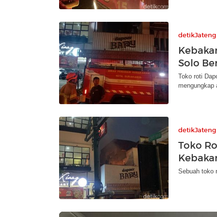
detikJateng
Kebakar
Solo Ber
Toko roti Dap
mengungkap ap
detikJateng
Toko Rot
Kebaka
Sebuah toko r