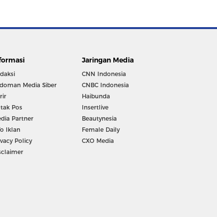
formasi
Jaringan Media
daksi
CNN Indonesia
doman Media Siber
CNBC Indonesia
rir
Haibunda
tak Pos
Insertlive
dia Partner
Beautynesia
fo Iklan
Female Daily
ivacy Policy
CXO Media
sclaimer