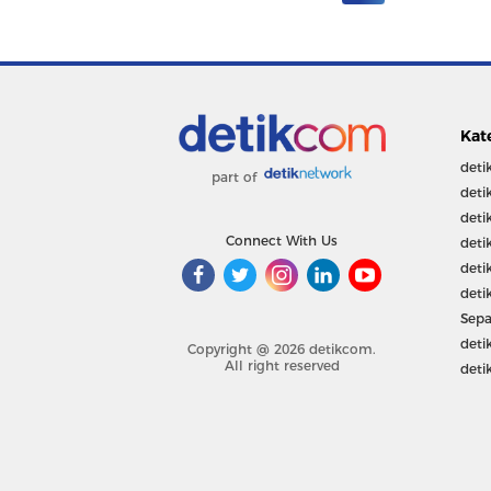
Kat
deti
part of
deti
deti
Connect With Us
deti
deti
deti
Sepa
deti
Copyright @ 2026 detikcom.
All right reserved
deti