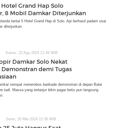
5 Hotel Grand Hap Solo
r, 8 Mobil Damkar Diterjunkan
anda lantai 5 Hotel Grand Hap di Solo. Api berhasil padam usai
r diterjunkan.
Kamis, 22 Agu 2024 21:49 WIB
Sopir Damkar Solo Nekat
 Demonstran demi Tugas
siaan
amkar sempat menerobos barikade demonstran di depan Balai
re tadi. Massa yang terlanjur bikin pagar betis pun langsung
n.
Senin, 20 Mei 2024 12:30 WIB
 25 Juta Hangus Saat