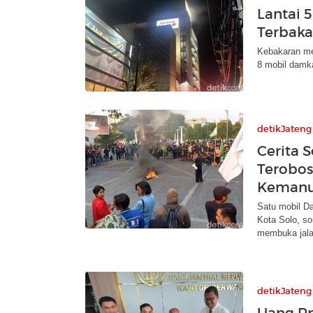
Lantai 
Terbaka
Kebakaran mel
8 mobil damka
detikJateng
Cerita 
Terobos
Kemanu
Satu mobil D
Kota Solo, so
membuka jala
detikJateng
Uang Rp