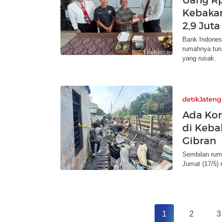
Kebakar
2,9 Juta
Bank Indones
rumahnya turu
yang rusak.
detikJateng
Ada Kor
di Keba
Gibran
Sembilan ruma
Jumat (17/5) 
1
2
3