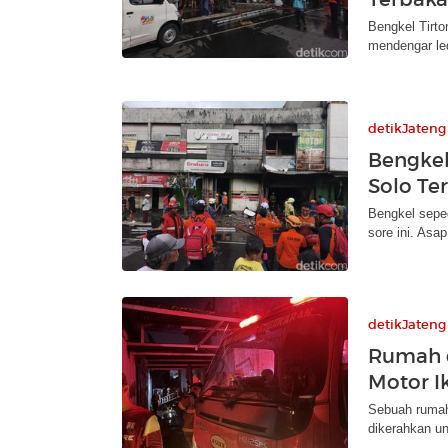
Bengkel Tirto
mendengar le
detikJateng
Bengkel
Solo Te
Bengkel seped
sore ini. Asa
detikJateng
Rumah d
Motor I
Sebuah rumah
dikerahkan u