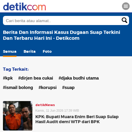
Berita Dan Informasi Kasus Dugaan Suap Terkini
Dan Terbaru Hari Ini - Detikcom
Semua
Berita
Foto
Tag Terkait:
#kpk
#dirjen bea cukai
#djaka budhi utama
#ismail bolong
#korupsi
#suap
detikNews
Kamis, 11 Jun 2026 17:39 WIB
KPK: Bupati Muara Enim Beri Suap Sulap
Hasil Audit demi WTP dari BPK