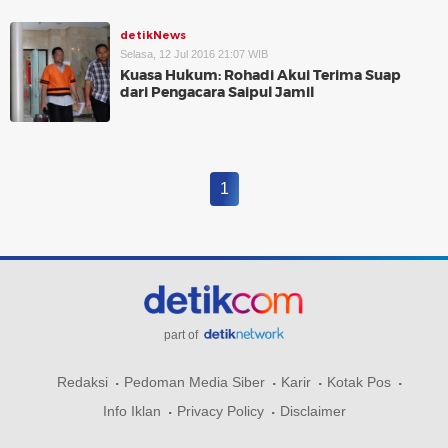
detikNews
Selasa, 12 Jul 2016 21:07 WIB
Kuasa Hukum: Rohadi Akui Terima Suap
dari Pengacara Saipul Jamil
1
part of
Redaksi
Pedoman Media Siber
Karir
Kotak Pos
Info Iklan
Privacy Policy
Disclaimer