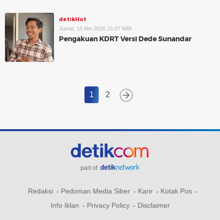
detikHot
Jumat, 15 Mei 2026 15:07 WIB
Pengakuan KDRT Versi Dede Sunandar
1
2
part of
Redaksi
Pedoman Media Siber
Karir
Kotak Pos
Info Iklan
Privacy Policy
Disclaimer