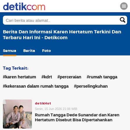
Berita Dan Informasi Karen Hertatum Terkini Dan
Terbaru Hari Ini - Detikcom
Semua
Berita
Foto
Tag Terkait:
#karen hertatum
#kdrt
#perceraian
#rumah tangga
#kekerasan dalam rumah tangga
#perselingkuhan
detikHot
Senin, 15 Jun 2026 21:06 WIB
Rumah Tangga Dede Sunandar dan Karen
Hertatum Disebut Bisa Dipertahankan