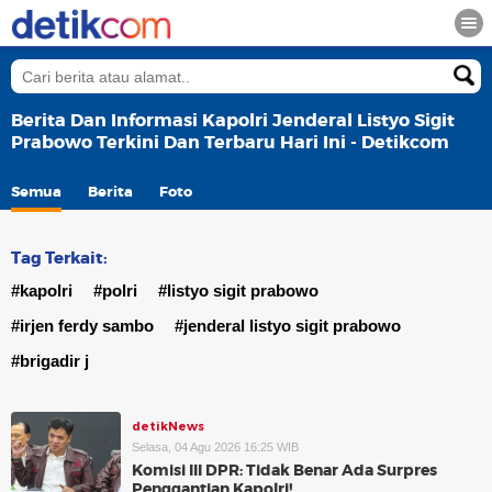
Berita Dan Informasi Kapolri Jenderal Listyo Sigit
Prabowo Terkini Dan Terbaru Hari Ini - Detikcom
Semua
Berita
Foto
Tag Terkait:
#kapolri
#polri
#listyo sigit prabowo
#irjen ferdy sambo
#jenderal listyo sigit prabowo
#brigadir j
detikNews
Selasa, 04 Agu 2026 16:25 WIB
Komisi III DPR: Tidak Benar Ada Surpres
Penggantian Kapolri!