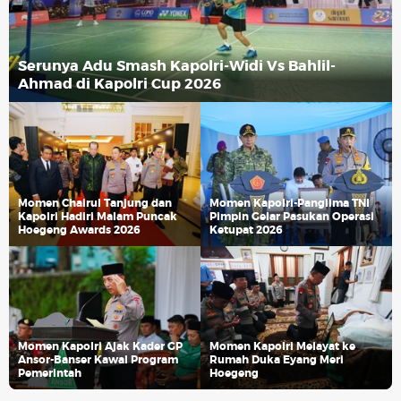
Serunya Adu Smash Kapolri-Widi Vs Bahlil-
Ahmad di Kapolri Cup 2026
Momen Chairul Tanjung dan
Momen Kapolri-Panglima TNI
Kapolri Hadiri Malam Puncak
Pimpin Gelar Pasukan Operasi
Hoegeng Awards 2026
Ketupat 2026
Momen Kapolri Ajak Kader GP
Momen Kapolri Melayat ke
Ansor-Banser Kawal Program
Rumah Duka Eyang Meri
Pemerintah
Hoegeng