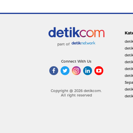
Kat
deti
part of
deti
deti
Connect With Us
deti
deti
deti
Sepa
deti
Copyright @ 2026 detikcom.
All right reserved
deti