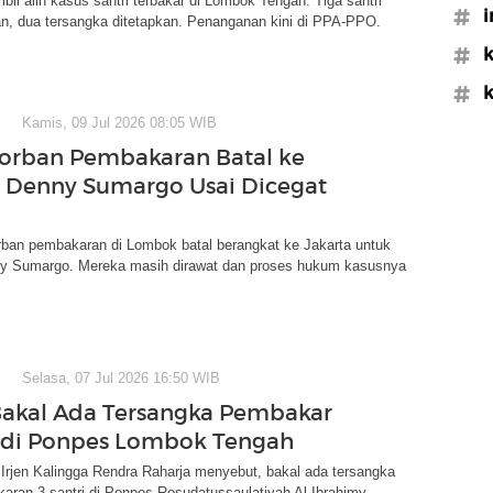
il alih kasus santri terbakar di Lombok Tengah. Tiga santri
#i
an, dua tersangka ditetapkan. Penanganan kini di PPA-PPO.
#k
#k
Kamis, 09 Jul 2026 08:05 WIB
Korban Pembakaran Batal ke
 Denny Sumargo Usai Dicegat
rban pembakaran di Lombok batal berangkat ke Jakarta untuk
y Sumargo. Mereka masih dirawat dan proses hukum kasusnya
Selasa, 07 Jul 2026 16:50 WIB
Bakal Ada Tersangka Pembakar
i di Ponpes Lombok Tengah
Irjen Kalingga Rendra Raharja menyebut, bakal ada tersangka
ran 3 santri di Ponpes Rosudatussaulatiyah Al Ibrahimy,