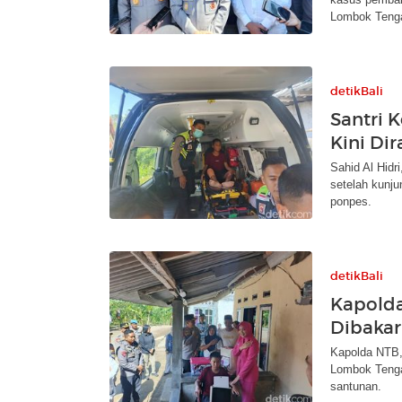
Lombok Teng
detikBali
Santri 
Kini Di
Sahid Al Hidr
setelah kunju
ponpes.
detikBali
Kapolda
Dibakar
Kapolda NTB, 
Lombok Tenga
santunan.