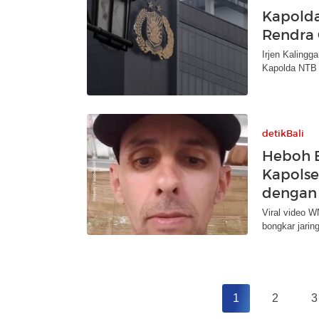
Kapolda
Rendra 
Irjen Kalingg
Kapolda NTB 
detikBali
Heboh E
Kapolse
dengan
Viral video W
bongkar jarin
1
2
3