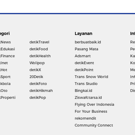
egori
Layanan
In
kNews
detikTravel
berbuatbaik.id
Re
kEdukasi
detikFood
Pasang Mata
Pe
kFinance
detikHealth
Adsmart
Ka
kInet
Wolipop
detikEvent
Ko
kHot
detikX
detikPoint
Me
kSport
20Detik
Trans Snow World
In
kbola
detikFoto
Trans Studio
Pr
kOto
detikHikmah
Bingkai.id
Di
kProperti
detikPop
Ziswafctarsa.id
Flying Over Indonesia
For Your Business
rekomendit
Community Connect