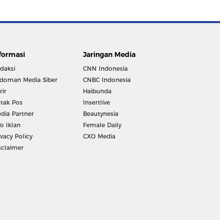
formasi
Jaringan Media
daksi
CNN Indonesia
doman Media Siber
CNBC Indonesia
rir
Haibunda
tak Pos
Insertlive
dia Partner
Beautynesia
fo Iklan
Female Daily
ivacy Policy
CXO Media
sclaimer