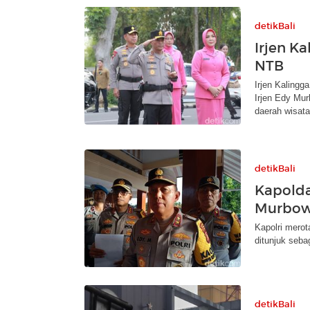
detikBali
Irjen K
NTB
Irjen Kaling
Irjen Edy Mu
daerah wisata
detikBali
Kapolda
Murbow
Kapolri merot
ditunjuk seba
detikBali