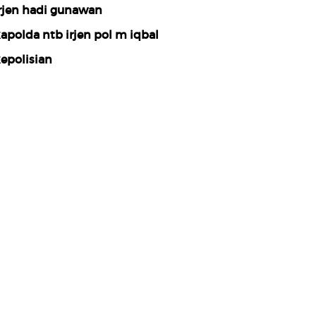
rjen hadi gunawan
apolda ntb irjen pol m iqbal
epolisian