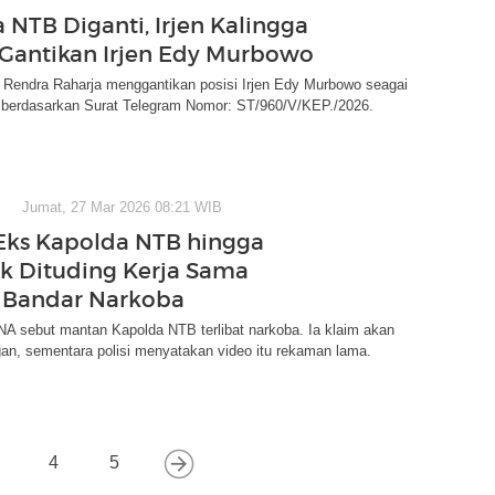
 NTB Diganti, Irjen Kalingga
Gantikan Irjen Edy Murbowo
a Rendra Raharja menggantikan posisi Irjen Edy Murbowo seagai
berdasarkan Surat Telegram Nomor: ST/960/V/KEP./2026.
Jumat, 27 Mar 2026 08:21 WIB
ks Kapolda NTB hingga
k Dituding Kerja Sama
 Bandar Narkoba
NA sebut mantan Kapolda NTB terlibat narkoba. Ia klaim akan
gan, sementara polisi menyatakan video itu rekaman lama.
4
5