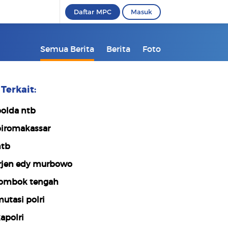
Daftar MPC
Masuk
Semua Berita
Berita
Foto
Terkait:
olda ntb
iromakassar
tb
rjen edy murbowo
ombok tengah
utasi polri
apolri