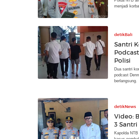
Polda NTB amb
menjadi korb
detikBali
Santri 
Podcast
Polisi
Dua santri ko
podcast Denn
berlangsung.
detikNews
Video: 
3 Santr
Kapolda NTB 
kasus pembaka