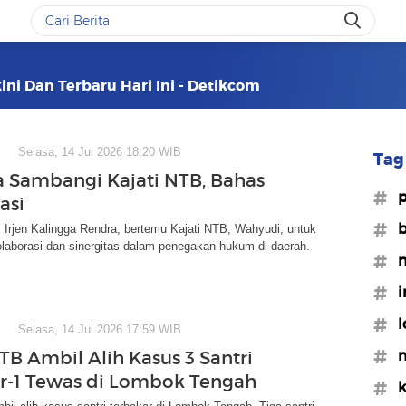
ini Dan Terbaru Hari Ini - Detikcom
Selasa, 14 Jul 2026 18:20 WIB
Tag 
 Sambangi Kajati NTB, Bahas
#p
asi
#b
Irjen Kalingga Rendra, bertemu Kajati NTB, Wahyudi, untuk
aborasi dan sinergitas dalam penegakan hukum di daerah.
#n
#i
#l
Selasa, 14 Jul 2026 17:59 WIB
#m
TB Ambil Alih Kasus 3 Santri
r-1 Tewas di Lombok Tengah
#k