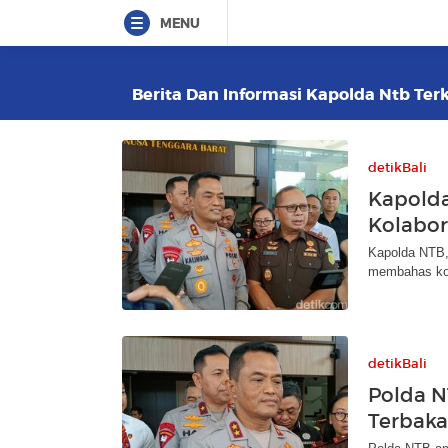
MENU
Berita Dan Informasi Kapolda Ntb Terk
detikBali
Kapolda
Kolabor
Kapolda NTB, 
membahas kol
detikBali
Polda N
Terbaka