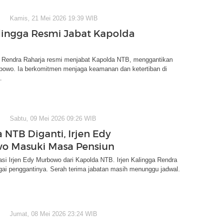
Kamis, 21 Mei 2026 19:39 WIB
alingga Resmi Jabat Kapolda
ga Rendra Raharja resmi menjabat Kapolda NTB, menggantikan
rbowo. Ia berkomitmen menjaga keamanan dan ketertiban di
.
Sabtu, 09 Mei 2026 09:26 WIB
 NTB Diganti, Irjen Edy
o Masuki Masa Pensiun
asi Irjen Edy Murbowo dari Kapolda NTB. Irjen Kalingga Rendra
gai penggantinya. Serah terima jabatan masih menunggu jadwal.
Jumat, 08 Mei 2026 23:24 WIB