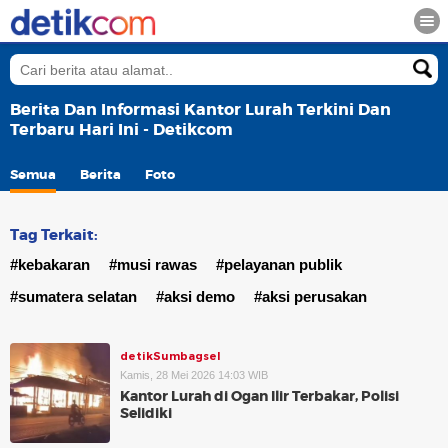
Berita Dan Informasi Kantor Lurah Terkini Dan
Terbaru Hari Ini - Detikcom
Semua
Berita
Foto
Tag Terkait:
#kebakaran
#musi rawas
#pelayanan publik
#sumatera selatan
#aksi demo
#aksi perusakan
detikSumbagsel
Kamis, 28 Mei 2026 14:03 WIB
Kantor Lurah di Ogan Ilir Terbakar, Polisi
Selidiki