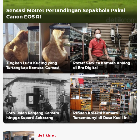
Sensasi Motret Pertandingan Sepakbola Pakai
Canon EOS R1
Tingkah Lucu Kucing yang
Potret Service Kamera Analog
Tertangkap Kamera, Gemas!
di Era Digital
Foto: Jalan Panjang Kamera
Ribuan Koleksi Kamera
hingga Seperti Sekarang
Tersembunyi di Desa Kecil Ini
detikInet