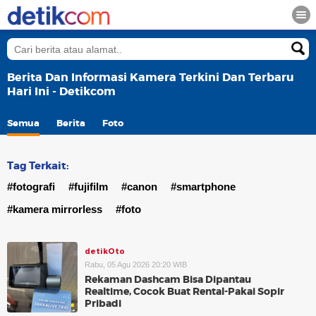
Berita Dan Informasi Kamera Terkini Dan Terbaru
Hari Ini - Detikcom
Semua
Berita
Foto
Tag Terkait:
#fotografi
#fujifilm
#canon
#smartphone
#kamera mirrorless
#foto
detikOto
Rabu, 05 Agu 2026 20:20 WIB
Rekaman Dashcam Bisa Dipantau
Realtime, Cocok Buat Rental-Pakai Sopir
Pribadi