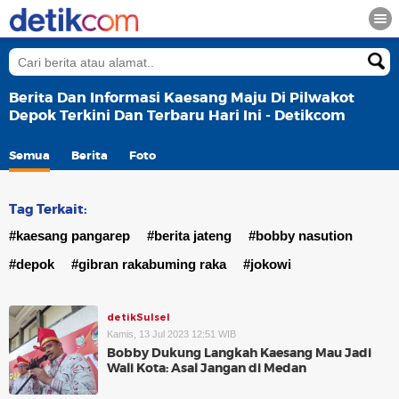
Berita Dan Informasi Kaesang Maju Di Pilwakot
Depok Terkini Dan Terbaru Hari Ini - Detikcom
Semua
Berita
Foto
Tag Terkait:
#kaesang pangarep
#berita jateng
#bobby nasution
#depok
#gibran rakabuming raka
#jokowi
detikSulsel
Kamis, 13 Jul 2023 12:51 WIB
Bobby Dukung Langkah Kaesang Mau Jadi
Wali Kota: Asal Jangan di Medan