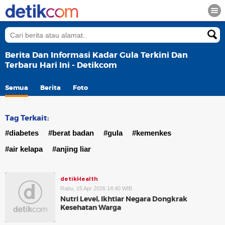
Berita Dan Informasi Kadar Gula Terkini Dan
Terbaru Hari Ini - Detikcom
Semua
Berita
Foto
Tag Terkait:
#diabetes
#berat badan
#gula
#kemenkes
#air kelapa
#anjing liar
detikHealth
Rabu, 15 Apr 2026 14:40 WIB
Nutri Level, Ikhtiar Negara Dongkrak
Kesehatan Warga