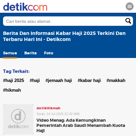
Berita Dan Informasi Kabar Haji 2025 Terkini Dan
Terbaru Hari Ini - Detikcom
Semua
Berita
Foto
Tag Terkait:
#haji 2025
#haji
#jemaah haji
#kabar haji
#makkah
#hikmah
detikHikmah
Senin, 14 Jul 2025 22:32 WIB
Video Menag: Ada Kemungkinan
Pemerintah Arab Saudi Menambah Kuota
Haji