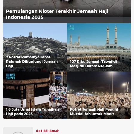
Pemulangan Kloter Terakhir Jemaah Haji
Indonesia 2025
7 Potret Ramainya Jabal
Rahmah Dikunjungi Jemaah
107 Ribu Jemaah Tawaf di
Haji
Masjidil Haram Per Jam
1,6 Juta Umat Islam Tunaikan
Potret Jemaah Haji Penuhi
Haji pada 2025
Muzdalifah untuk Mabit
detikHikmah