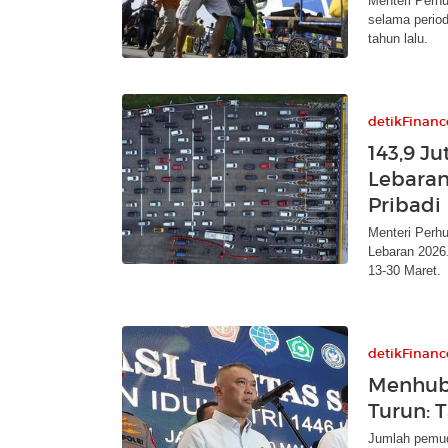
Menteri Perh
selama period
tahun lalu.
detikFinanc
143,9 J
Lebaran
Pribadi
Menteri Perh
Lebaran 2026.
13-30 Maret.
detikFinanc
Menhub
Turun: 
Jumlah pemud