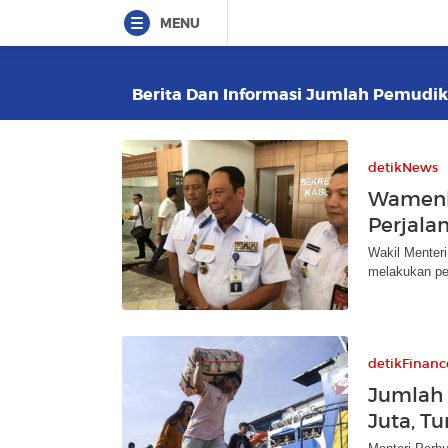
MENU
Berita Dan Informasi Jumlah Pemudik 
detikNews
Wamenhu
Perjala
Wakil Menter
melakukan pe
detikFinanc
Jumlah 
Juta, T