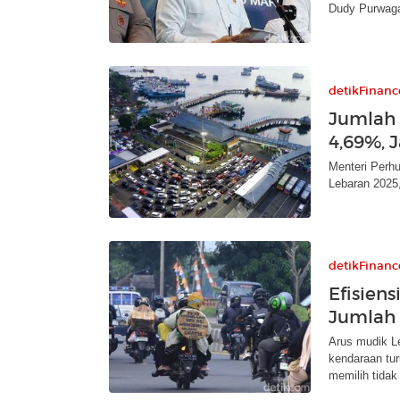
Dudy Purwaga
detikFinanc
Jumlah 
4,69%, 
Menteri Perh
Lebaran 2025,
detikFinanc
Efisien
Jumlah 
Arus mudik L
kendaraan tu
memilih tidak