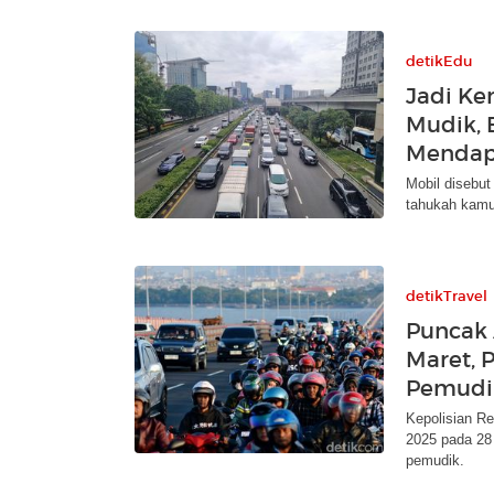
detikEdu
Jadi Ke
Mudik, 
Mendap
Mobil disebut
tahukah kamu
detikTravel
Puncak 
Maret, P
Pemudi
Kepolisian R
2025 pada 28 
pemudik.