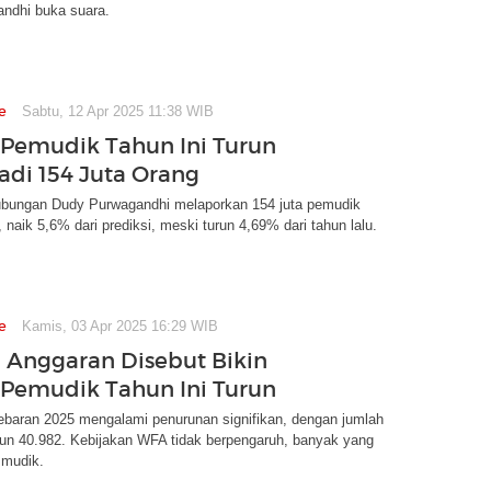
ndhi buka suara.
e
Sabtu, 12 Apr 2025 11:38 WIB
Pemudik Tahun Ini Turun
Jadi 154 Juta Orang
ubungan Dudy Purwagandhi melaporkan 154 juta pemudik
 naik 5,6% dari prediksi, meski turun 4,69% dari tahun lalu.
e
Kamis, 03 Apr 2025 16:29 WIB
si Anggaran Disebut Bikin
Pemudik Tahun Ini Turun
ebaran 2025 mengalami penurunan signifikan, dengan jumlah
run 40.982. Kebijakan WFA tidak berpengaruh, banyak yang
 mudik.