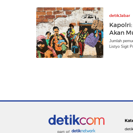
detikJabar
Kapolri
Akan Mu
Jumlah pemudi
Listyo Sigit 
Kat
deti
part of