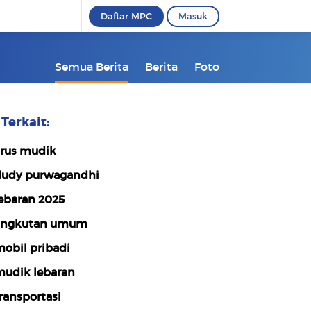
Daftar MPC
Masuk
Semua Berita
Berita
Foto
Terkait:
rus mudik
udy purwagandhi
ebaran 2025
ngkutan umum
obil pribadi
udik lebaran
ransportasi