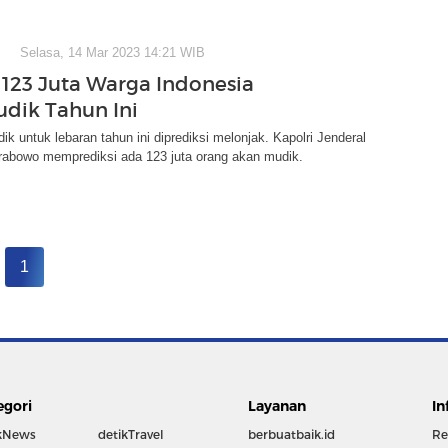
Selasa, 14 Mar 2023 14:21 WIB
: 123 Juta Warga Indonesia
dik Tahun Ini
k untuk lebaran tahun ini diprediksi melonjak. Kapolri Jenderal
Prabowo memprediksi ada 123 juta orang akan mudik.
1
egori
Layanan
In
kNews
detikTravel
berbuatbaik.id
Re