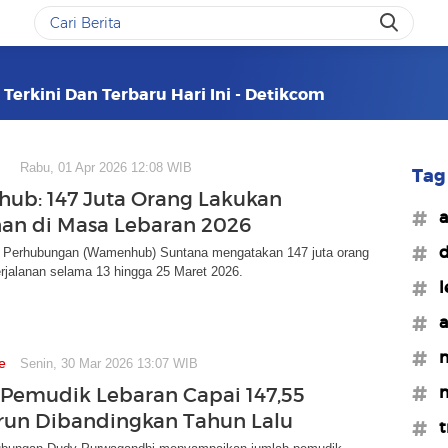
Terkini Dan Terbaru Hari Ini - Detikcom
Rabu, 01 Apr 2026 12:08 WIB
Tag 
b: 147 Juta Orang Lakukan
#a
nan di Masa Lebaran 2026
#d
i Perhubungan (Wamenhub) Suntana mengatakan 147 juta orang
rjalanan selama 13 hingga 25 Maret 2026.
#l
#a
#m
e
Senin, 30 Mar 2026 13:07 WIB
#m
Pemudik Lebaran Capai 147,55
urun Dibandingkan Tahun Lalu
#t