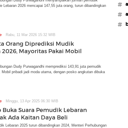
ubungan Dudy Purwagandhi menyampaikan jumlah pemudik
#a
e Lebaran 2026 mencapai 147,55 juta orang, turun dibandingkan
#a
#b
e
Rabu, 11 Mar 2026 15:32 WIB
uta Orang Diprediksi Mudik
 2026, Mayoritas Pakai Mobil
ubungan Dudy Purwagandhi memprediksi 143,91 juta pemudik
 Mobil pribadi jadi moda utama, dengan posko angkutan dibuka
e
Minggu, 13 Apr 2025 06:30 WIB
 Buka Suara Pemudik Lebaran
Tak Ada Kaitan Daya Beli
ik Lebaran 2025 turun dibandingkan 2024, Menteri Perhubungan