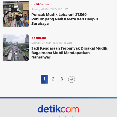
detikJatim
Jumat, 28 Mar 2025 11:16 WIB
Puncak Mudik Lebaran! 27.569
Penumpang Naik Kereta dari Daop 8
Surabaya
detikEdu
Minggu, 23 Mar 2025 15:00 WIB
Jadi Kendaraan Terbanyak Dipakai Mudik,
Bagaimana Mobil Mendapatkan
Namanya?
1
2
3