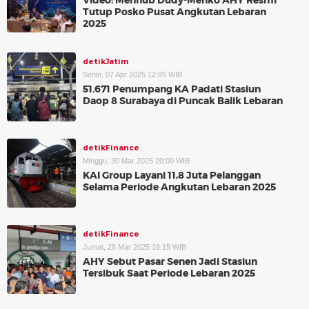
Video: Menhub Dudy-Menko AHY Resmi
Tutup Posko Pusat Angkutan Lebaran
2025
detikJatim
Senin, 07 Apr 2025 12:05 WIB
51.671 Penumpang KA Padati Stasiun
Daop 8 Surabaya di Puncak Balik Lebaran
detikFinance
Minggu, 30 Mar 2025 20:00 WIB
KAI Group Layani 11,8 Juta Pelanggan
Selama Periode Angkutan Lebaran 2025
detikFinance
Jumat, 28 Mar 2025 16:15 WIB
AHY Sebut Pasar Senen Jadi Stasiun
Tersibuk Saat Periode Lebaran 2025