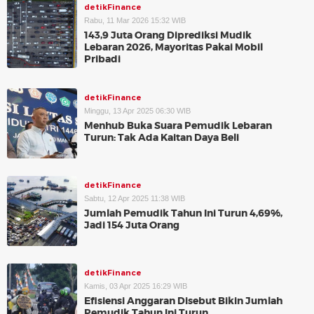
detikFinance
Rabu, 11 Mar 2026 15:32 WIB
143,9 Juta Orang Diprediksi Mudik
Lebaran 2026, Mayoritas Pakai Mobil
Pribadi
detikFinance
Minggu, 13 Apr 2025 06:30 WIB
Menhub Buka Suara Pemudik Lebaran
Turun: Tak Ada Kaitan Daya Beli
detikFinance
Sabtu, 12 Apr 2025 11:38 WIB
Jumlah Pemudik Tahun Ini Turun 4,69%,
Jadi 154 Juta Orang
detikFinance
Kamis, 03 Apr 2025 16:29 WIB
Efisiensi Anggaran Disebut Bikin Jumlah
Pemudik Tahun Ini Turun