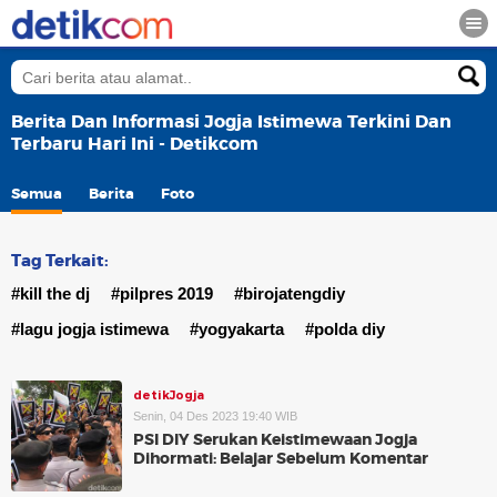
Berita Dan Informasi Jogja Istimewa Terkini Dan
Terbaru Hari Ini - Detikcom
Semua
Berita
Foto
Tag Terkait:
#kill the dj
#pilpres 2019
#birojatengdiy
#lagu jogja istimewa
#yogyakarta
#polda diy
detikJogja
Senin, 04 Des 2023 19:40 WIB
PSI DIY Serukan Keistimewaan Jogja
Dihormati: Belajar Sebelum Komentar