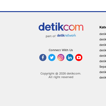
Kat
deti
part of
deti
deti
Connect With Us
deti
deti
deti
Sepa
deti
Copyright @ 2026 detikcom.
All right reserved
deti