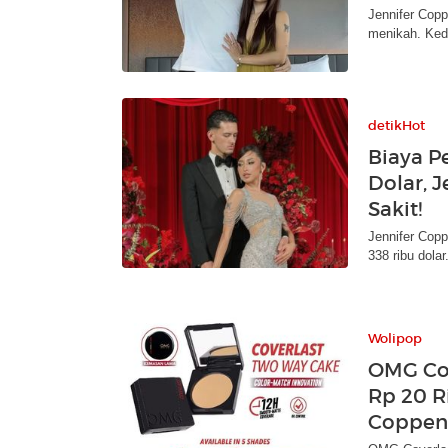
Jennifer Cop
menikah. Ked
detikHot
Biaya P
Dolar, 
Sakit!
Jennifer Cop
338 ribu dolar
Wolipop
OMG Cov
Rp 20 R
Coppen