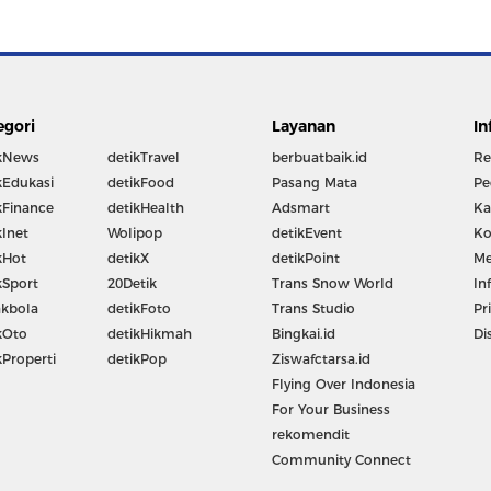
egori
Layanan
In
kNews
detikTravel
berbuatbaik.id
Re
kEdukasi
detikFood
Pasang Mata
Pe
kFinance
detikHealth
Adsmart
Ka
kInet
Wolipop
detikEvent
Ko
kHot
detikX
detikPoint
Me
kSport
20Detik
Trans Snow World
In
kbola
detikFoto
Trans Studio
Pr
kOto
detikHikmah
Bingkai.id
Di
kProperti
detikPop
Ziswafctarsa.id
Flying Over Indonesia
For Your Business
rekomendit
Community Connect