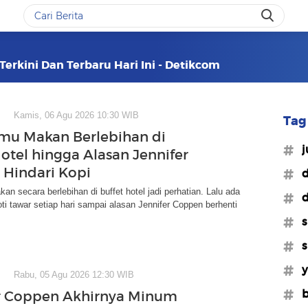
Terkini Dan Terbaru Hari Ini - Detikcom
Kamis, 06 Agu 2026 10:30 WIB
Tag 
amu Makan Berlebihan di
#j
Hotel hingga Alasan Jennifer
Hindari Kopi
#d
an secara berlebihan di buffet hotel jadi perhatian. Lalu ada
#d
ti tawar setiap hari sampai alasan Jennifer Coppen berhenti
#s
#s
#y
Rabu, 05 Agu 2026 12:30 WIB
#b
r Coppen Akhirnya Minum