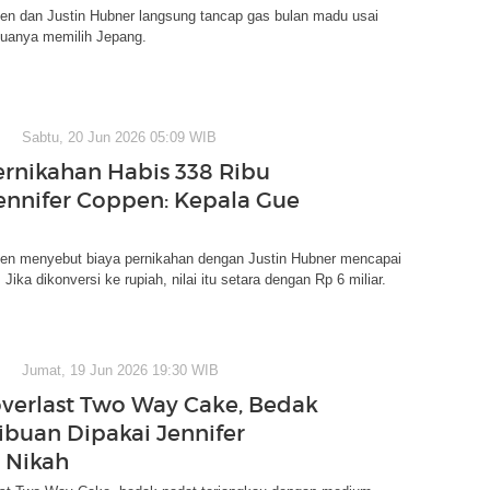
pen dan Justin Hubner langsung tancap gas bulan madu usai
uanya memilih Jepang.
Sabtu, 20 Jun 2026 05:09 WIB
ernikahan Habis 338 Ribu
Jennifer Coppen: Kepala Gue
pen menyebut biaya pernikahan dengan Justin Hubner mencapai
. Jika dikonversi ke rupiah, nilai itu setara dengan Rp 6 miliar.
Jumat, 19 Jun 2026 19:30 WIB
erlast Two Way Cake, Bedak
ibuan Dipakai Jennifer
 Nikah