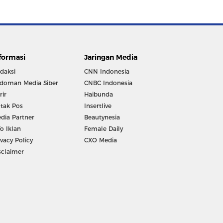
formasi
Jaringan Media
daksi
CNN Indonesia
doman Media Siber
CNBC Indonesia
rir
Haibunda
tak Pos
Insertlive
dia Partner
Beautynesia
fo Iklan
Female Daily
ivacy Policy
CXO Media
sclaimer