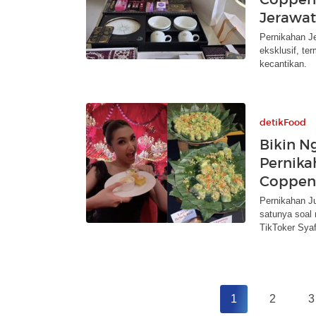
Jerawat
Pernikahan J
eksklusif, te
kecantikan.
detikFood
Bikin N
Pernika
Coppen
Pernikahan J
satunya soal 
TikToker Syaf
1
2
3