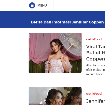
MENU
Berita Dan Informasi Jennifer Coppen 
detikFood
Viral T
Buffet 
Coppen 
Aksi tamu mak
efek makan ro
minum kopi.
detikFood
Jennife