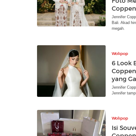
Foto Me
Coppen
Jennifer Copp
Bali. Akad hi
megah.
Wolipop
6 Look 
Coppen 
yang Ga
Jennifer Copp
Jennifer tamp
Wolipop
Isi Souv
Coppen,