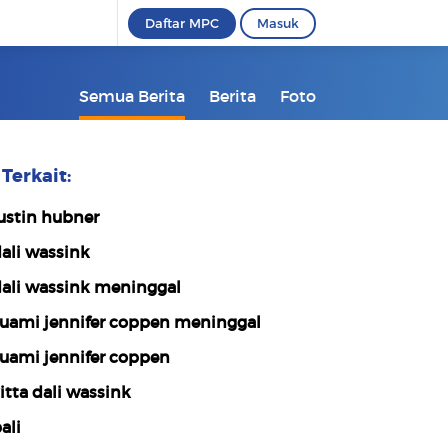
Daftar MPC
Masuk
Semua Berita
Berita
Foto
Terkait:
ustin hubner
ali wassink
ali wassink meninggal
uami jennifer coppen meninggal
uami jennifer coppen
itta dali wassink
ali