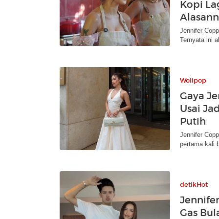
Kopi Lag
Alasan
Jennifer Copp
Ternyata ini 
Wolipop
Gaya Je
Usai Jad
Putih
Jennifer Copp
pertama kali
detikHot
Jennife
Gas Bul