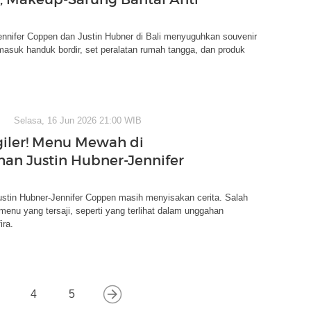
ennifer Coppen dan Justin Hubner di Bali menyuguhkan souvenir
rmasuk handuk bordir, set peralatan rumah tangga, dan produk
Selasa, 16 Jun 2026 21:00 WIB
giler! Menu Mewah di
han Justin Hubner-Jennifer
ustin Hubner-Jennifer Coppen masih menyisakan cerita. Salah
menu yang tersaji, seperti yang terlihat dalam unggahan
ira.
4
5