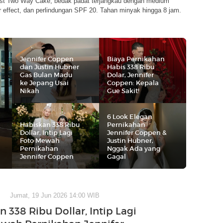
t Two Way Cake, bedak padat terjangkau dengan medium
r effect, dan perlindungan SPF 20. Tahan minyak hingga 8 jam.
Jennifer Coppen
Biaya Pernikahan
dan Justin Hubner
Habis 338 Ribu
Gas Bulan Madu
Dolar, Jennifer
ke Jepang Usai
Coppen: Kepala
Nikah
Gue Sakit!
6 Look Elegan
Habiskan 338 Ribu
Pernikahan
Dollar, Intip Lagi
Jennifer Coppen &
Foto Mewah
Justin Hubner,
Pernikahan
Nggak Ada yang
Jennifer Coppen
Gagal
Jumat, 19 Jun 2026 14:00 WIB
 338 Ribu Dollar, Intip Lagi