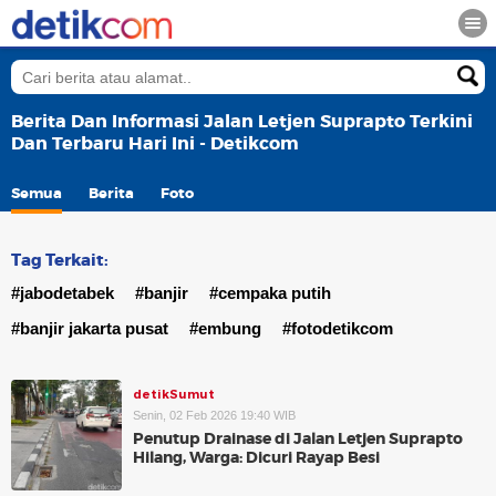
Berita Dan Informasi Jalan Letjen Suprapto Terkini
Dan Terbaru Hari Ini - Detikcom
Semua
Berita
Foto
Tag Terkait:
#jabodetabek
#banjir
#cempaka putih
#banjir jakarta pusat
#embung
#fotodetikcom
detikSumut
Senin, 02 Feb 2026 19:40 WIB
Penutup Drainase di Jalan Letjen Suprapto
Hilang, Warga: Dicuri Rayap Besi