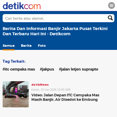
Berita Dan Informasi Banjir Jakarta Pusat Terkini
Dan Terbaru Hari Ini - Detikcom
Semua
Berita
Foto
Tag Terkait:
#itc cempaka mas
#jakpus
#jalan letjen suprapto
detikNews
Kamis, 29 Jan 2026 13:05 WIB
Video: Jalan Depan ITC Cempaka Mas
Masih Banjir, Air Disedot ke Embung