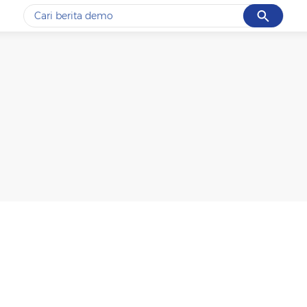
Cancel
Yang sedang ramai dicari
#1
gempa hari ini
#2
gempa
#3
iran
#4
demo
#5
prabowo
Promoted
Terakhir yang dicari
Loading...