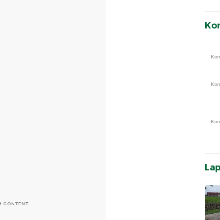
Ko
Ko
Ko
Ko
La
H CONTENT