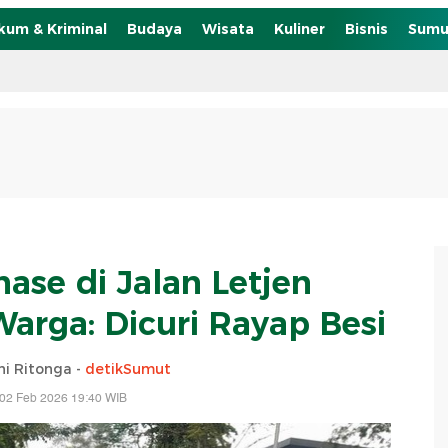
kum & Kriminal
Budaya
Wisata
Kuliner
Bisnis
Sumu
ase di Jalan Letjen
Warga: Dicuri Rayap Besi
ni Ritonga -
detikSumut
 02 Feb 2026 19:40 WIB