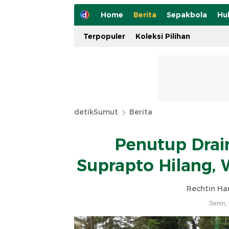
Home
Berita
Sepakbola
Hu
Terpopuler
Koleksi Pilihan
detikSumut
Berita
Penutup Drain
Suprapto Hilang, 
Rechtin Ha
Senin,