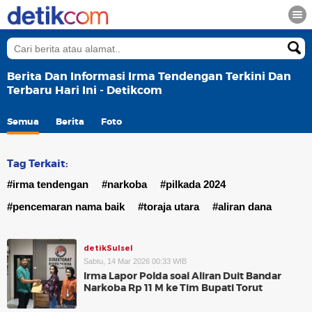
Berita Dan Informasi Irma Tendengan Terkini Dan
Terbaru Hari Ini - Detikcom
Semua
Berita
Foto
Tag Terkait:
#irma tendengan
#narkoba
#pilkada 2024
#pencemaran nama baik
#toraja utara
#aliran dana
detikSulsel
Sabtu, 14 Mar 2026 00:33 WIB
Irma Lapor Polda soal Aliran Duit Bandar
Narkoba Rp 11 M ke Tim Bupati Torut